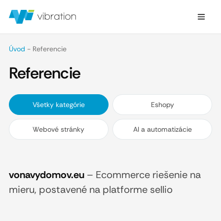
Úvod
-
Referencie
Referencie
Všetky kategórie
Eshopy
Webové stránky
AI a automatizácie
vonavydomov.eu
–
Ecommerce riešenie na
mieru, postavené na platforme sellio