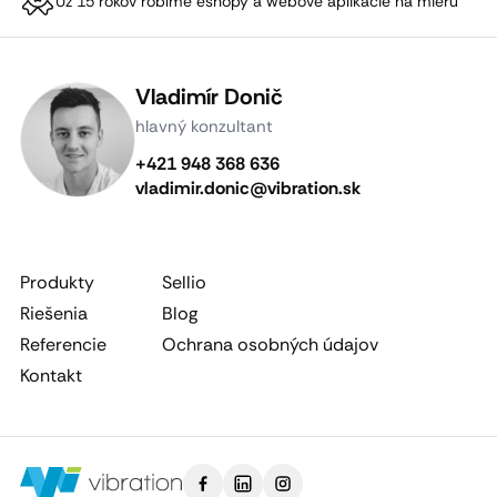
Už 15 rokov robíme eshopy a webové aplikácie na mieru
Vladimír Donič
hlavný konzultant
+421 948 368 636
vladimir.donic@vibration.sk
Produkty
Sellio
Riešenia
Blog
Referencie
Ochrana osobných údajov
Kontakt