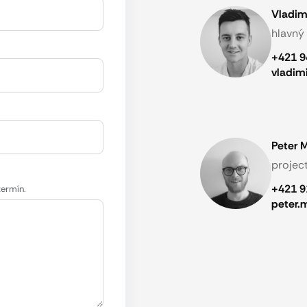
Vladim
hlavný
+421 9
vladim
Peter M
projec
+421 9
termín.
peter.