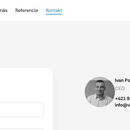
nás
Referencie
Kontakt
Ivan P
CEO
+421 9
info@v