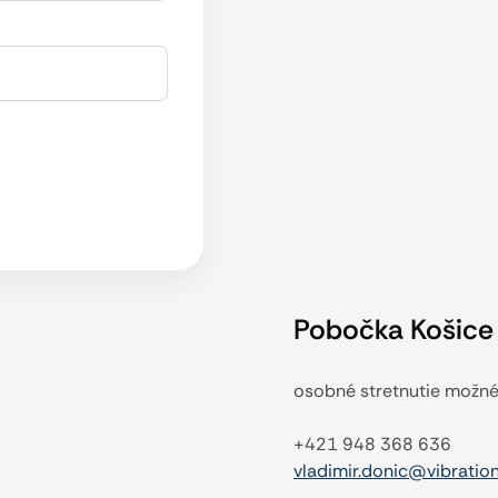
Pobočka Košice
osobné stretnutie možn
+421 948 368 636
vladimir.donic@vibration