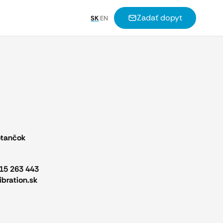
Zadať dopyt
SK
|
EN
otančok
15 263 443
ibration.sk