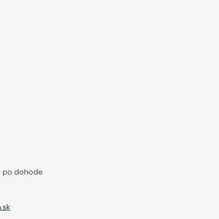
é po dohode
.sk