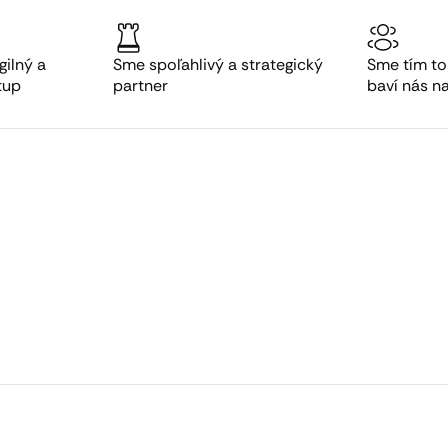
gilný a
Sme spoľahlivý a strategický
Sme tím to
tup
partner
baví nás n