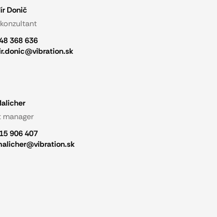
ír Donič
 konzultant
48 368 636
ir.donic@vibration.sk
alicher
t manager
15 906 407
malicher@vibration.sk