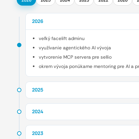
2026
2025
2024
2023
2022
2020
2026
veľký facelift adminu
využívanie agentického AI vývoja
vytvorenie MCP servera pre sellio
okrem vývoja ponúkame mentoring pre AI a pr
2025
2024
2023