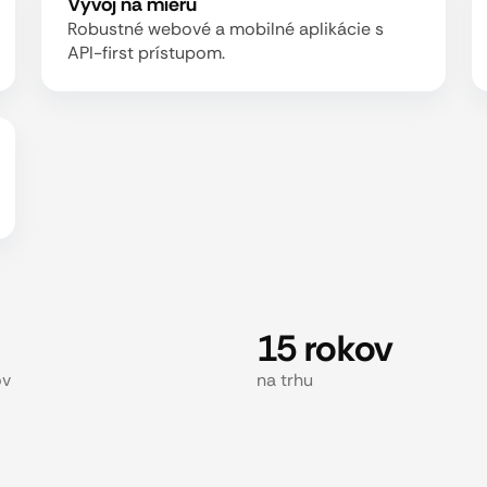
Vývoj na mieru
Robustné webové a mobilné aplikácie s
API-first prístupom.
15 rokov
ov
na trhu