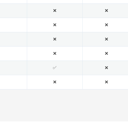
❌
❌
❌
❌
❌
❌
❌
❌
✅
❌
❌
❌