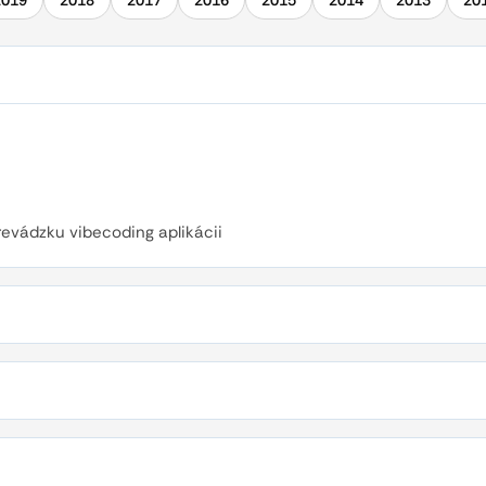
2019
2018
2017
2016
2015
2014
2013
20
evádzku vibecoding aplikácii