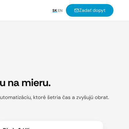
Zadať dopyt
SK
|
EN
u na mieru.
omatizáciu, ktoré šetria čas a zvyšujú obrat.