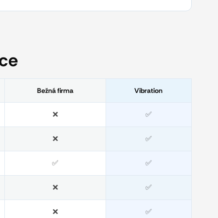
áce
Bežná firma
Vibration
❌
✅
❌
✅
✅
✅
❌
✅
❌
✅