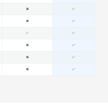
❌
✅
❌
✅
✅
✅
❌
✅
❌
✅
❌
✅