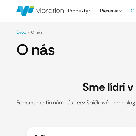
Produkty
Riešenia
O 
Úvod
-
O nás
O nás
Sme lídri 
Pomáhame firmám rásť cez špičkové technológie.