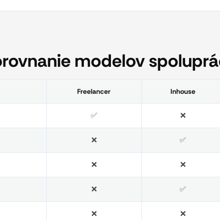
rovnanie modelov spolupr
Freelancer
Inhouse
✅
❌
❌
✅
❌
❌
❌
✅
❌
❌