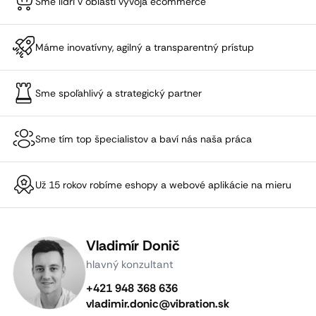
Sme lídri v oblasti vývoja ecommerce
Máme inovatívny, agilný a transparentný prístup
Sme spoľahlivý a strategický partner
Sme tím top špecialistov a baví nás naša práca
Už 15 rokov robíme eshopy a webové aplikácie na mieru
Vladimír Donič
hlavný konzultant
+421 948 368 636
vladimir.donic@vibration.sk