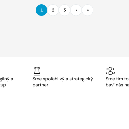
1
2
3
gilný a
Sme spoľahlivý a strategický
Sme tím to
tup
partner
baví nás n