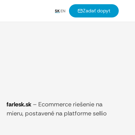
Zadať dopyt
SK
|
EN
farlesk.sk
–
Ecommerce riešenie na
mieru, postavené na platforme sellio