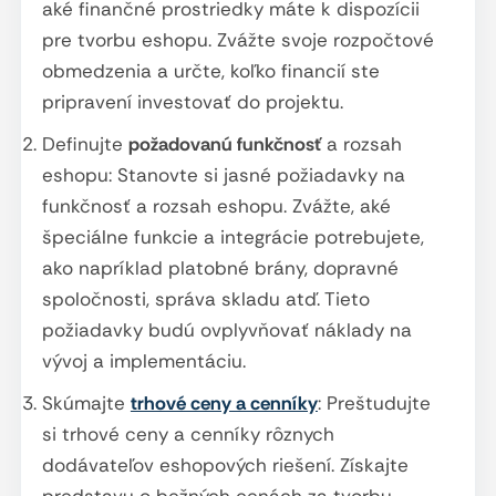
aké finančné prostriedky máte k dispozícii
pre tvorbu eshopu. Zvážte svoje rozpočtové
obmedzenia a určte, koľko financií ste
pripravení investovať do projektu.
Definujte
požadovanú funkčnosť
a rozsah
eshopu: Stanovte si jasné požiadavky na
funkčnosť a rozsah eshopu. Zvážte, aké
špeciálne funkcie a integrácie potrebujete,
ako napríklad platobné brány, dopravné
spoločnosti, správa skladu atď. Tieto
požiadavky budú ovplyvňovať náklady na
vývoj a implementáciu.
Skúmajte
trhové ceny a cenníky
: Preštudujte
si trhové ceny a cenníky rôznych
dodávateľov eshopových riešení. Získajte
predstavu o bežných cenách za tvorbu