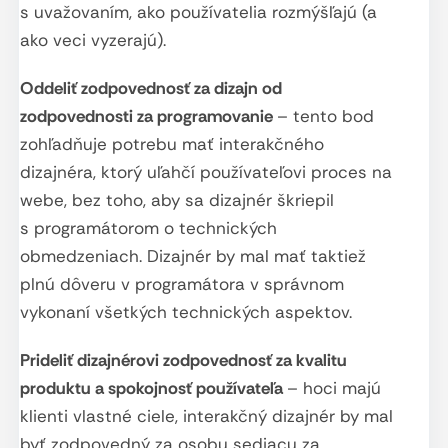
s uvažovaním, ako používatelia rozmýšľajú (a
ako veci vyzerajú).
Oddeliť zodpovednosť za dizajn od
zodpovednosti za programovanie
– tento bod
zohľadňuje potrebu mať interakčného
dizajnéra, ktorý uľahčí používateľovi proces na
webe, bez toho, aby sa dizajnér škriepil
s programátorom o technických
obmedzeniach. Dizajnér by mal mať taktiež
plnú dôveru v programátora v správnom
vykonaní všetkých technických aspektov.
Prideliť dizajnérovi zodpovednosť za kvalitu
produktu a spokojnosť používateľa
– hoci majú
klienti vlastné ciele, interakčný dizajnér by mal
byť zodpovedný za osobu sediacu za