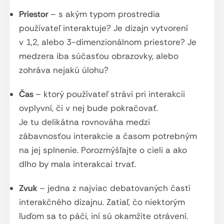
Priestor
– s akým typom prostredia
používateľ interaktuje? Je dizajn vytvorení
v 1,2, alebo 3-dimenzionálnom priestore? Je
medzera iba súčasťou obrazovky, alebo
zohráva nejakú úlohu?
Čas
– ktorý používateľ strávi pri interakcii
ovplyvní, či v nej bude pokračovať.
Je tu delikátna rovnováha medzi
zábavnosťou interakcie a časom potrebným
na jej splnenie. Porozmýšľajte o cieli a ako
dlho by mala interakcai trvať.
Zvuk
– jedna z najviac debatovaných častí
interakčného dizajnu. Zatiaľ, čo niektorým
ľuďom sa to páči, iní sú okamžite otrávení.