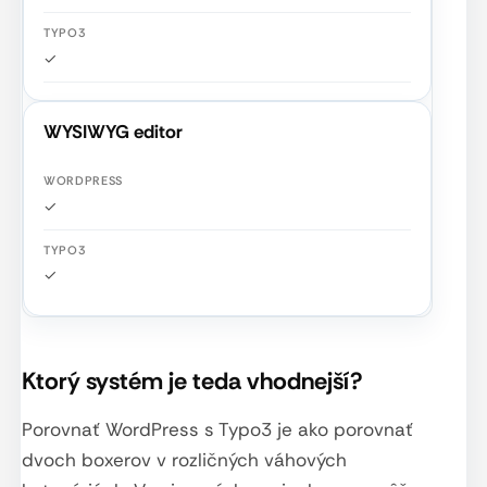
✓
WYSIWYG editor
✓
✓
Ktorý systém je teda vhodnejší?
Porovnať WordPress s Typo3 je ako porovnať
dvoch boxerov v rozličných váhových