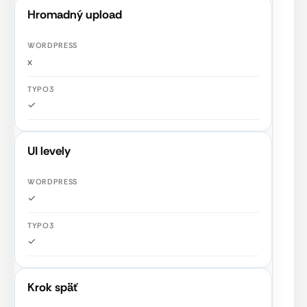
Hromadný upload
x
✓
UI levely
✓
✓
Krok späť