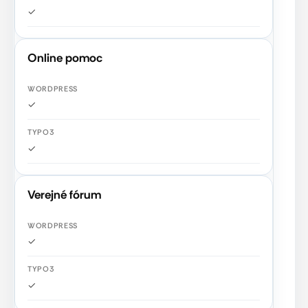
✓
Online pomoc
✓
✓
Verejné fórum
✓
✓