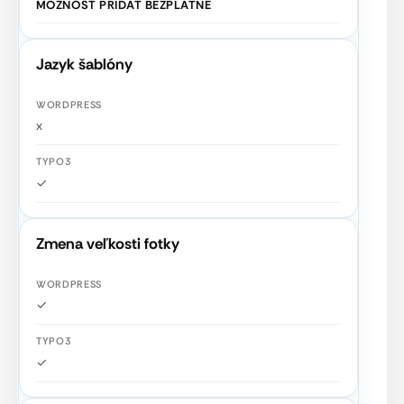
MOŽNOSŤ PRIDAŤ BEZPLATNE
Jazyk šablóny
x
✓
Zmena veľkosti fotky
✓
✓