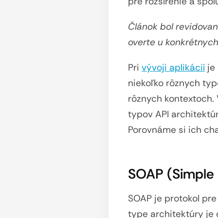
pre rozšírenie a spo
Článok bol revidovan
overte u konkrétnych
Pri
vývoji aplikácií
je
niekoľko rôznych typo
rôznych kontextoch. 
typov API architekt
Porovnáme si ich char
SOAP (Simple 
SOAP je protokol pr
type architektúry je