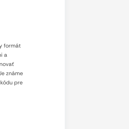
y formát
i a
inovať
 Je známe
 kódu pre