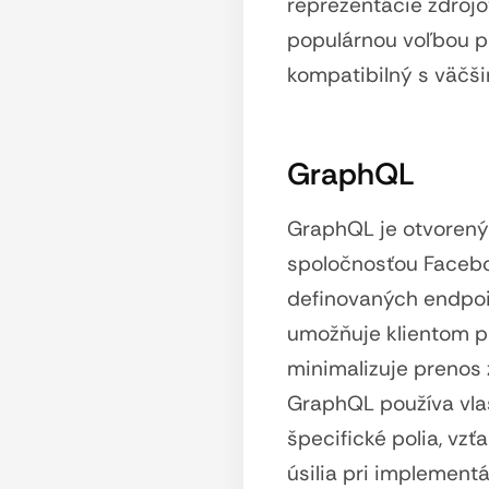
reprezentácie zdrojo
populárnou voľbou p
kompatibilný s väčši
GraphQL
GraphQL je otvorený 
spoločnosťou Faceboo
definovaných endpoi
umožňuje klientom p
minimalizuje prenos 
GraphQL používa vla
špecifické polia, vzť
úsilia pri implementá