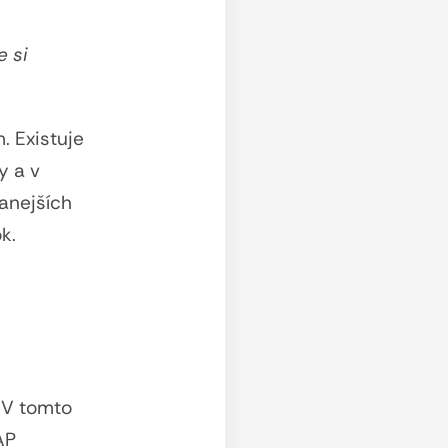
e si
. Existuje
y a v
anejších
k.
 V tomto
AP