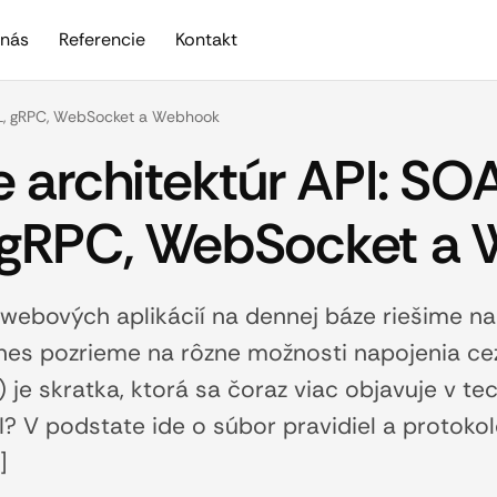
nás
Referencie
Kontakt
QL, gRPC, WebSocket a Webhook
 architektúr API: SOA
 gRPC, WebSocket a
e webových aplikácií na dennej báze riešime n
es pozrieme na rôzne možnosti napojenia cez 
 je skratka, ktorá sa čoraz viac objavuje v te
 V podstate ide o súbor pravidiel a protokol
]