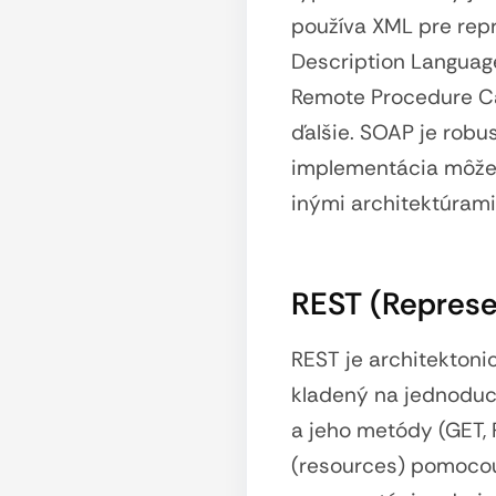
používa XML pre rep
Description Language
Remote Procedure Ca
ďalšie. SOAP je robus
implementácia môže b
inými architektúrami
REST (Represen
REST je architektoni
kladený na jednoduch
a jeho metódy (GET, 
(resources) pomocou 