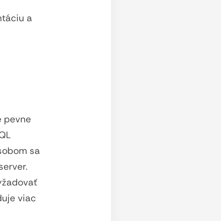
táciu a
e pevne
hQL
ôsobom sa
server.
vyžadovať
duje viac