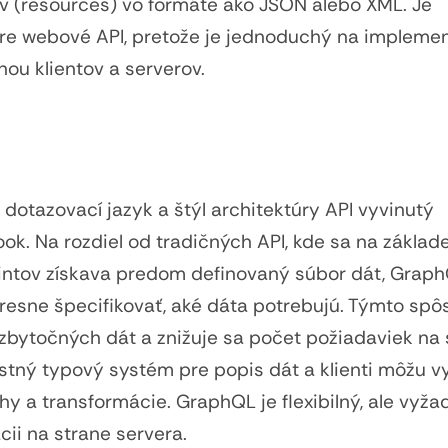
v (resources) vo formáte ako JSON alebo XML. Je
re webové API, pretože je jednoduchý na implemen
nou klientov a serverov.
dotazovací jazyk a štýl architektúry API vyvinutý
k. Na rozdiel od tradičných API, kde sa na základ
ntov získava predom definovaný súbor dát, Grap
resne špecifikovať, aké dáta potrebujú. Týmto sp
zbytočných dát a znižuje sa počet požiadaviek na 
stný typový systém pre popis dát a klienti môžu 
ahy a transformácie. GraphQL je flexibilný, ale vyža
cii na strane servera.