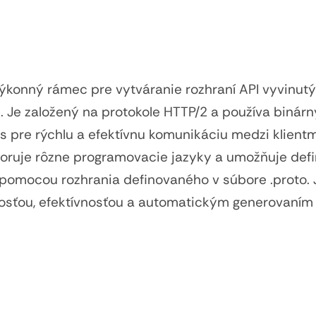
ýkonný rámec pre vytváranie rozhraní API vyvinutý
 Je založený na protokole HTTP/2 a používa binárn
rs pre rýchlu a efektívnu komunikáciu medzi klientm
oruje rôzne programovacie jazyky a umožňuje def
 pomocou rozhrania definovaného v súbore .proto.
losťou, efektívnosťou a automatickým generovaním