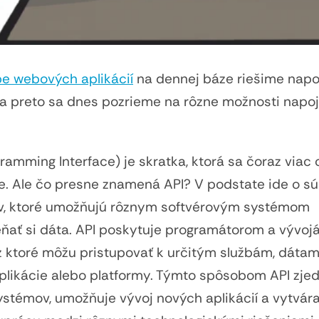
be webových aplikácií
na dennej báze riešime napo
a preto sa dnes pozrieme na rôzne možnosti napoj
ramming Interface) je skratka, ktorá sa čoraz viac 
e. Ale čo presne znamená API? V podstate ide o s
lov, ktoré umožňujú rôznym softvérovým systémom
ňať si dáta. API poskytuje programátorom a vývo
cez ktoré môžu pristupovať k určitým službám, dáta
aplikácie alebo platformy. Týmto spôsobom API zj
ystémov, umožňuje vývoj nových aplikácií a vytvára