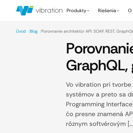
Produkty
Riešenia
O 
Úvod
/
Blog
/
Porovnanie architektúr API: SOAP, REST, Graph
Porovnanie
GraphQL,
Vo vibration pri tvorb
systémov a preto sa dn
Programming Interface)
čo presne znamená API?
rôznym softvérovým […