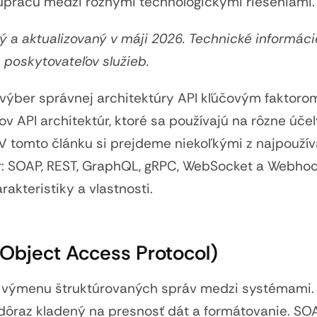
luprácu medzi rôznymi technologickými riešeniami.
ý a aktualizovaný v máji 2026. Technické informáci
 poskytovateľov služieb.
 výber správnej architektúry API kľúčovým faktorom
v API architektúr, ktoré sa používajú na rôzne účel
V tomto článku si prejdeme niekoľkými z najpoužív
úr: SOAP, REST, GraphQL, gRPC, WebSocket a Webhoo
akteristiky a vlastnosti.
Object Access Protocol)
e výmenu štruktúrovaných správ medzi systémami.
 dôraz kladený na presnosť dát a formátovanie. SO