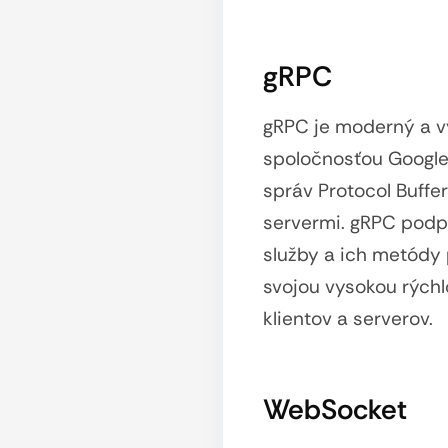
gRPC
gRPC je moderný a v
spoločnosťou Google.
správ Protocol Buffe
servermi. gRPC podp
služby a ich metódy
svojou vysokou rých
klientov a serverov.
WebSocket