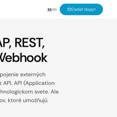
Zadať dopyt
SK
|
EN
P, REST,
 Webhook
apojenie externých
API. API (Application
chnologickom svete. Ale
ov, ktoré umožňujú