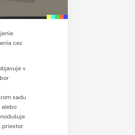
jenie
enia cez
objavuje v
úbor
járom sadu
m alebo
ednodušuje
 priestor