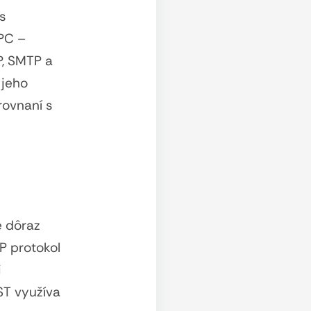
s
RPC –
P, SMTP a
 jeho
rovnaní s
e dôraz
P protokol
i
ST využíva