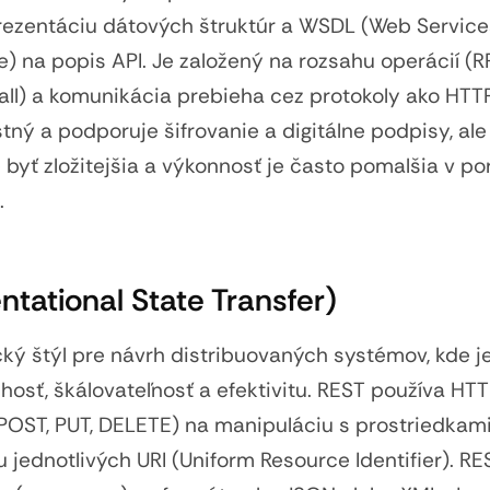
rezentáciu dátových štruktúr a WSDL (Web Service
) na popis API. Je založený na rozsahu operácií (
ll) a komunikácia prebieha cez protokoly ako HTT
tný a podporuje šifrovanie a digitálne podpisy, ale
yť zložitejšia a výkonnosť je často pomalšia v po
.
tational State Transfer)
cký štýl pre návrh distribuovaných systémov, kde j
osť, škálovateľnosť a efektivitu. REST používa HTT
POST, PUT, DELETE) na manipuláciu s prostriedkam
jednotlivých URI (Uniform Resource Identifier). RE