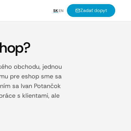
Zadať dopyt
SK
|
EN
shop?
ckého obchodu, jednou
tému pre eshop sme sa
 ním sa Ivan Potančok
ráce s klientami, ale