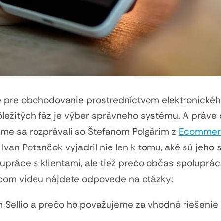
e pre obchodovanie prostredníctvom elektronické
ležitých fáz je výber správneho systému. A práve
me sa rozprávali so Štefanom Polgárim z
Ecommerc
Ivan Potančok vyjadril nie len k tomu, aké sú jeho 
práce s klientami, ale tiež prečo občas spoluprác
úcom videu nájdete odpovede na otázky:
 Sellio a prečo ho považujeme za vhodné riešenie