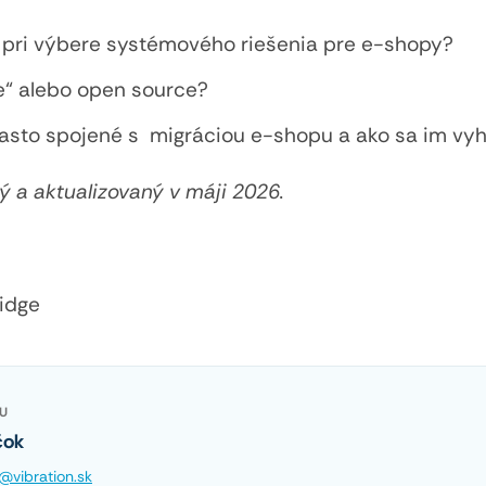
ť pri výbere systémového riešenia pre e-shopy?
e“ alebo open source?
asto spojené s migráciou e-shopu a ako sa im vy
ý a aktualizovaný v máji 2026.
idge
U
čok
@vibration.sk