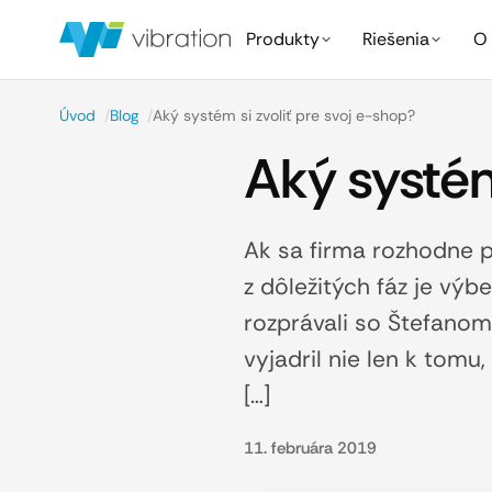
Produkty
Riešenia
O 
Úvod
/
Blog
/
Aký systém si zvoliť pre svoj e-shop?
Aký systém
Ak sa firma rozhodne 
z dôležitých fáz je v
rozprávali so Štefanom
vyjadril nie len k tomu
[…]
11. februára 2019