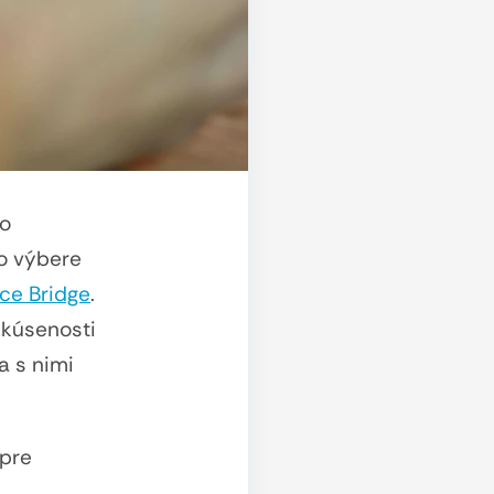
ho
 o výbere
e Bridge
.
skúsenosti
a s nimi
 pre