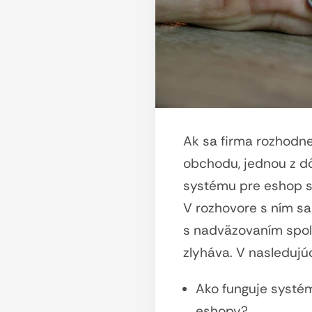
Ak sa firma rozhodn
obchodu, jednou z dô
systému pre eshop s
V rozhovore s ním sa 
s nadväzovaním spolu
zlyháva. V nasleduj
Ako funguje systém
eshopy?