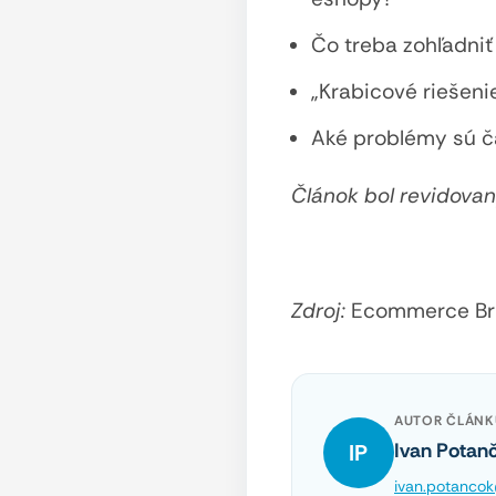
Čo treba zohľadni
„Krabicové riešeni
Aké problémy sú č
Článok bol revidovan
Zdroj:
Ecommerce Br
AUTOR ČLÁNK
Ivan Potan
IP
ivan.potancok