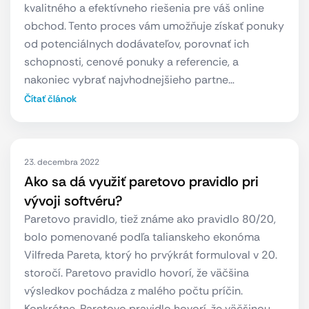
kvalitného a efektívneho riešenia pre váš online
obchod. Tento proces vám umožňuje získať ponuky
od potenciálnych dodávateľov, porovnať ich
schopnosti, cenové ponuky a referencie, a
nakoniec vybrať najvhodnejšieho partne…
Čítať článok
23. decembra 2022
Ako sa dá využiť paretovo pravidlo pri
vývoji softvéru?
Paretovo pravidlo, tiež známe ako pravidlo 80/20,
bolo pomenované podľa talianskeho ekonóma
Vilfreda Pareta, ktorý ho prvýkrát formuloval v 20.
storočí. Paretovo pravidlo hovorí, že väčšina
výsledkov pochádza z malého počtu príčin.
Konkrétne, Paretovo pravidlo hovorí, že väčšinou