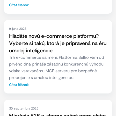
Čítať článok
9. júna 2026
Hľadáte novú e-commerce platformu?
Vyberte si takú, ktorá je pripravená na éru
umelej inteligencie
Trh e-commerce sa mení. Platforma Sellio vám od
prvého dňa prináša zásadnú konkurenčnú výhodu
vďaka vstavanému MCP serveru pre bezpečné
prepojenie s umelou inteligenciou.
Čítať článok
30. septembra 2025
Migrácia B2B e-shopu: nočná mora alebo