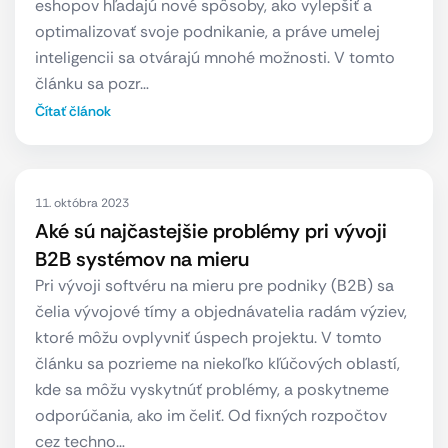
eshopov hľadajú nové spôsoby, ako vylepšiť a
optimalizovať svoje podnikanie, a práve umelej
inteligencii sa otvárajú mnohé možnosti. V tomto
článku sa pozr…
Čítať článok
11. októbra 2023
Aké sú najčastejšie problémy pri vývoji
B2B systémov na mieru
Pri vývoji softvéru na mieru pre podniky (B2B) sa
čelia vývojové tímy a objednávatelia radám výziev,
ktoré môžu ovplyvniť úspech projektu. V tomto
článku sa pozrieme na niekoľko kľúčových oblastí,
kde sa môžu vyskytnúť problémy, a poskytneme
odporúčania, ako im čeliť. Od fixných rozpočtov
cez techno…