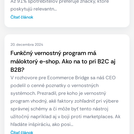
Až 91% spotrebiteľov preferuje značky, ktoré
poskytujú relevantn…
Čítať článok
20. decembra 2024
Funkčný vernostný program má
máloktorý e-shop. Ako na to pri B2C aj
B2B?
V rozhovore pre Ecommerce Bridge sa náš CEO
podelil o cenné poznatky o vernostných
systémoch. Prezradil, pre koho je vernostný
program vhodný, aké faktory zohľadniť pri výbere
správnej schémy a či môže byť tento nástroj
užitočný napríklad aj v boji proti marketplaces. Ak
hľadáte inšpiráciu, ako posi…
Čítať článok