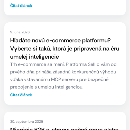
Čítať článok
9. júna 2026
Hľadáte novú e-commerce platformu?
Vyberte si takú, ktorá je pripravená na éru
umelej inteligencie
Trh e-commerce sa mení. Platforma Sellio vám od
prvého dňa prináša zásadnú konkurenčnú výhodu
vďaka vstavanému MCP serveru pre bezpečné
prepojenie s umelou inteligenciou.
Čítať článok
30. septembra 2025
Migrácia B2B e-shopu: nočná mora alebo