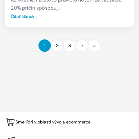
20% príčin spôsobuj…
Čítať článok
1
2
3
Sme lídri v oblasti vývoja ecommerce