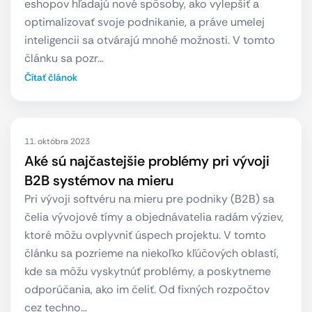
eshopov hľadajú nové spôsoby, ako vylepšiť a
optimalizovať svoje podnikanie, a práve umelej
inteligencii sa otvárajú mnohé možnosti. V tomto
článku sa pozr…
Čítať článok
11. októbra 2023
Aké sú najčastejšie problémy pri vývoji
B2B systémov na mieru
Pri vývoji softvéru na mieru pre podniky (B2B) sa
čelia vývojové tímy a objednávatelia radám výziev,
ktoré môžu ovplyvniť úspech projektu. V tomto
článku sa pozrieme na niekoľko kľúčových oblastí,
kde sa môžu vyskytnúť problémy, a poskytneme
odporúčania, ako im čeliť. Od fixných rozpočtov
cez techno…