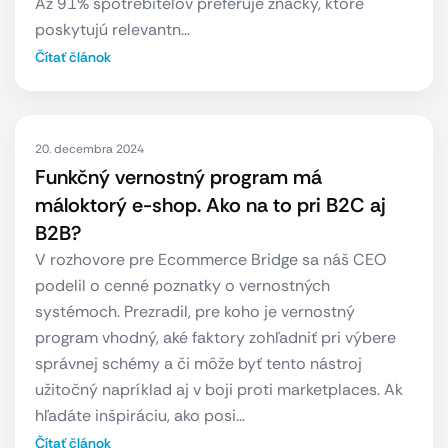
Až 91% spotrebiteľov preferuje značky, ktoré
poskytujú relevantn…
Čítať článok
20. decembra 2024
Funkčný vernostný program má
máloktorý e-shop. Ako na to pri B2C aj
B2B?
V rozhovore pre Ecommerce Bridge sa náš CEO
podelil o cenné poznatky o vernostných
systémoch. Prezradil, pre koho je vernostný
program vhodný, aké faktory zohľadniť pri výbere
správnej schémy a či môže byť tento nástroj
užitočný napríklad aj v boji proti marketplaces. Ak
hľadáte inšpiráciu, ako posi…
Čítať článok