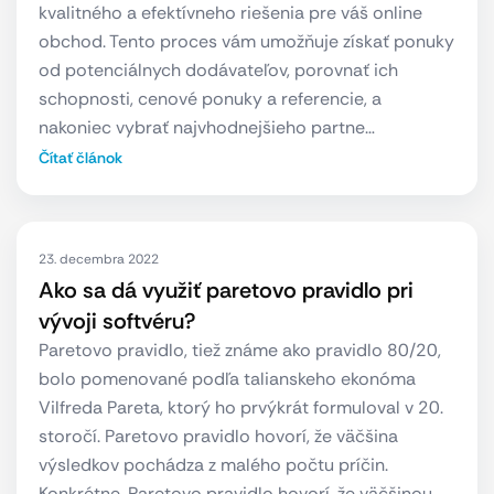
kvalitného a efektívneho riešenia pre váš online
obchod. Tento proces vám umožňuje získať ponuky
od potenciálnych dodávateľov, porovnať ich
schopnosti, cenové ponuky a referencie, a
nakoniec vybrať najvhodnejšieho partne…
Čítať článok
23. decembra 2022
Ako sa dá využiť paretovo pravidlo pri
vývoji softvéru?
Paretovo pravidlo, tiež známe ako pravidlo 80/20,
bolo pomenované podľa talianskeho ekonóma
Vilfreda Pareta, ktorý ho prvýkrát formuloval v 20.
storočí. Paretovo pravidlo hovorí, že väčšina
výsledkov pochádza z malého počtu príčin.
Konkrétne, Paretovo pravidlo hovorí, že väčšinou