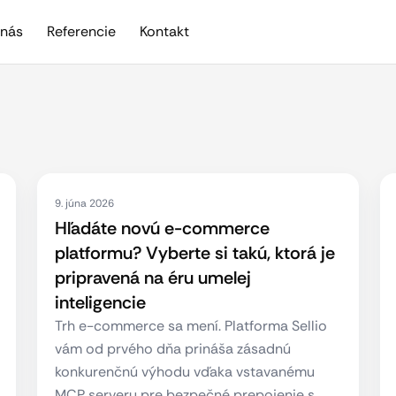
nás
Referencie
Kontakt
9. júna 2026
Hľadáte novú e-commerce
platformu? Vyberte si takú, ktorá je
pripravená na éru umelej
inteligencie
Trh e-commerce sa mení. Platforma Sellio
vám od prvého dňa prináša zásadnú
konkurenčnú výhodu vďaka vstavanému
MCP serveru pre bezpečné prepojenie s