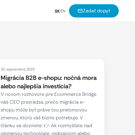
Zadať dopyt
SK
|
EN
30. septembra 2025
Migrácia B2B e-shopu: nočná mora
alebo najlepšia investícia?
V novom rozhovore pre Ecommerce Bridge
náš CEO prezrádza, prečo migrácia e-
shopu môže byť práve tou prelomovou
zmenou, ktorú váš biznis potrebuje. V
článku sa dozviete: 👉 Ak rozmýšľate nad
obmenou technológie, redizajnom alebo