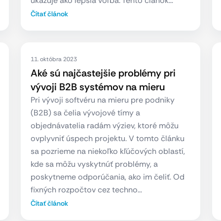
ukazuje ako lepšia voľba. Tento článok…
Čítať článok
11. októbra 2023
Aké sú najčastejšie problémy pri
vývoji B2B systémov na mieru
Pri vývoji softvéru na mieru pre podniky
(B2B) sa čelia vývojové tímy a
objednávatelia radám výziev, ktoré môžu
ovplyvniť úspech projektu. V tomto článku
sa pozrieme na niekoľko kľúčových oblastí,
kde sa môžu vyskytnúť problémy, a
poskytneme odporúčania, ako im čeliť. Od
fixných rozpočtov cez techno…
Čítať článok