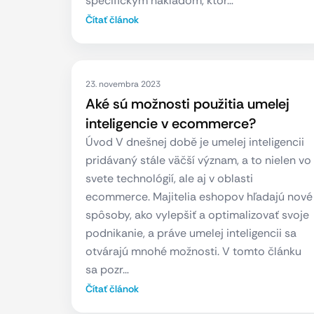
špecifickým nákladom, ktor…
Čítať článok
23. novembra 2023
Aké sú možnosti použitia umelej
inteligencie v ecommerce?
Úvod V dnešnej době je umelej inteligencii
pridávaný stále väčší význam, a to nielen vo
svete technológií, ale aj v oblasti
ecommerce. Majitelia eshopov hľadajú nové
spôsoby, ako vylepšiť a optimalizovať svoje
podnikanie, a práve umelej inteligencii sa
otvárajú mnohé možnosti. V tomto článku
sa pozr…
Čítať článok