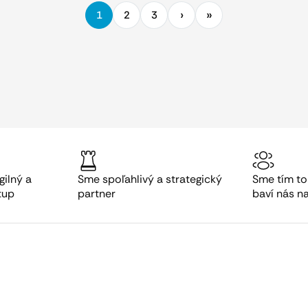
1
2
3
gilný a
Sme spoľahlivý a strategický
Sme tím to
tup
partner
baví nás n