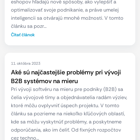
eshopov hľadajú nové spôsoby, ako vylepšiť a
optimalizovať svoje podnikanie, a práve umelej
inteligencii sa otvárajú mnohé možnosti. V tomto
článku sa pozr…
Čítať článok
11. októbra 2023
Aké sú najčastejšie problémy pri vývoji
B2B systémov na mieru
Pri vývoji softvéru na mieru pre podniky (B2B) sa
čelia vývojové tímy a objednávatelia radám výziev,
ktoré môžu ovplyvniť úspech projektu. V tomto
článku sa pozrieme na niekoľko kľúčových oblastí,
kde sa môžu vyskytnúť problémy, a poskytneme
odporúčania, ako im čeliť. Od fixných rozpočtov
cez techno…