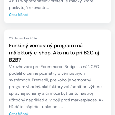
Až 91% spotrebiteľov preferuje značky, ktoré
poskytujú relevantn…
Čítať článok
20. decembra 2024
Funkčný vernostný program má
máloktorý e-shop. Ako na to pri B2C aj
B2B?
V rozhovore pre Ecommerce Bridge sa náš CEO
podelil o cenné poznatky o vernostných
systémoch. Prezradil, pre koho je vernostný
program vhodný, aké faktory zohľadniť pri výbere
správnej schémy a či môže byť tento nástroj
užitočný napríklad aj v boji proti marketplaces. Ak
hľadáte inšpiráciu, ako posi…
Čítať článok