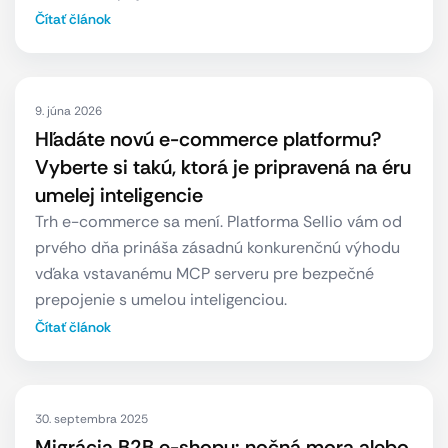
Čítať článok
9. júna 2026
Hľadáte novú e-commerce platformu?
Vyberte si takú, ktorá je pripravená na éru
umelej inteligencie
Trh e-commerce sa mení. Platforma Sellio vám od
prvého dňa prináša zásadnú konkurenčnú výhodu
vďaka vstavanému MCP serveru pre bezpečné
prepojenie s umelou inteligenciou.
Čítať článok
30. septembra 2025
Migrácia B2B e-shopu: nočná mora alebo