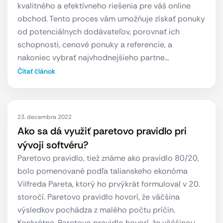
kvalitného a efektívneho riešenia pre váš online
obchod. Tento proces vám umožňuje získať ponuky
od potenciálnych dodávateľov, porovnať ich
schopnosti, cenové ponuky a referencie, a
nakoniec vybrať najvhodnejšieho partne…
Čítať článok
23. decembra 2022
Ako sa dá využiť paretovo pravidlo pri
vývoji softvéru?
Paretovo pravidlo, tiež známe ako pravidlo 80/20,
bolo pomenované podľa talianskeho ekonóma
Vilfreda Pareta, ktorý ho prvýkrát formuloval v 20.
storočí. Paretovo pravidlo hovorí, že väčšina
výsledkov pochádza z malého počtu príčin.
Konkrétne, Paretovo pravidlo hovorí, že väčšinou