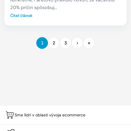
20% príčin spôsobuj…
Čítať článok
1
2
3
Sme lídri v oblasti vývoja ecommerce