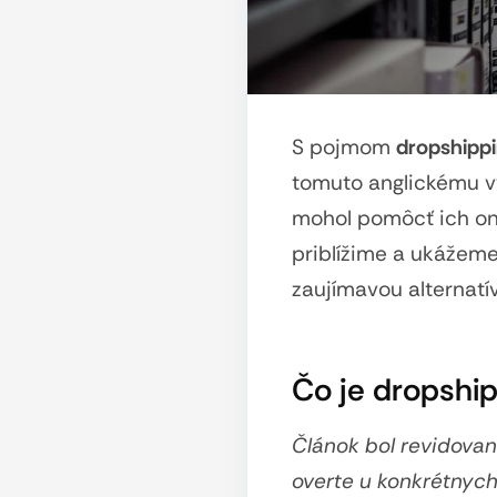
S pojmom
dropshipp
tomuto anglickému v
mohol pomôcť ich onl
priblížime a ukážeme
zaujímavou alternatí
Čo je dropshi
Článok bol revidovan
overte u konkrétnych