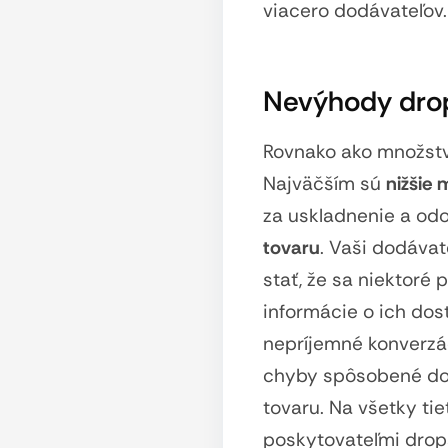
viacero dodávateľov.
Nevýhody dro
Rovnako ako množstv
Najväčším sú
nižšie 
za uskladnenie a od
tovaru
. Vaši dodávat
stať, že sa niektoré 
informácie o ich dos
nepríjemné konverzác
chyby spôsobené dod
tovaru. Na všetky tie
poskytovateľmi drop