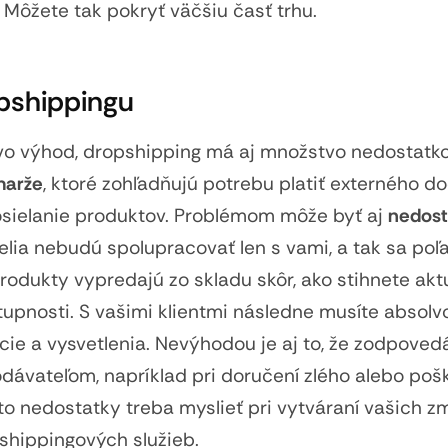
 Môžete tak pokryť väčšiu časť trhu.
pshippingu
o výhod, dropshipping má aj množstvo nedostatko
marže
, ktoré zohľadňujú potrebu platiť externého d
osielanie produktov. Problémom môže byť aj
nedost
elia nebudú spolupracovať len s vami, a tak sa po
produkty vypredajú zo skladu skôr, ako stihnete akt
tupnosti. S vašimi klientmi následne musíte absolv
ie a vysvetlenia. Nevýhodou je aj to, že zodpoved
ávateľom, napríklad pri doručení zlého alebo po
to nedostatky treba myslieť pri vytváraní vašich z
shippingových služieb.