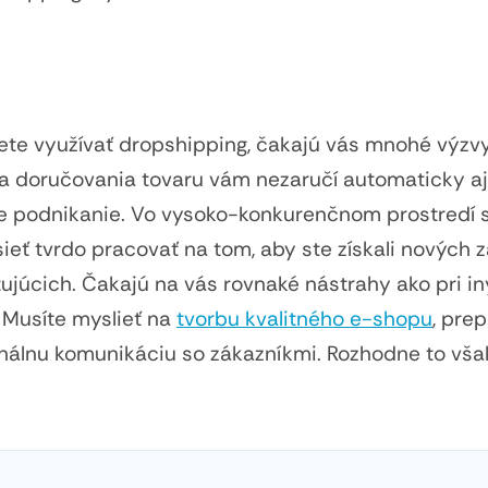
ete využívať dropshipping, čakajú vás mnohé výzvy
a doručovania tovaru vám nezaručí automaticky aj
e podnikanie. Vo vysoko-konkurenčnom prostredí s
ť tvrdo pracovať na tom, aby ste získali nových 
stujúcich. Čakajú na vás rovnaké nástrahy ako pri i
 Musíte myslieť na
tvorbu kvalitného e-shopu
, pre
nálnu komunikáciu so zákazníkmi. Rozhodne to však