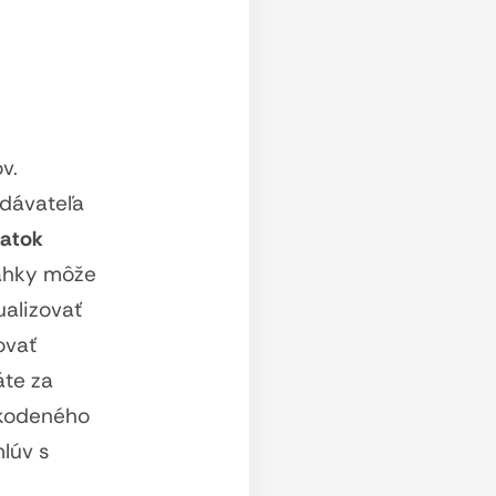
v.
odávateľa
atok
ľahky môže
ualizovať
ovať
áte za
škodeného
mlúv s