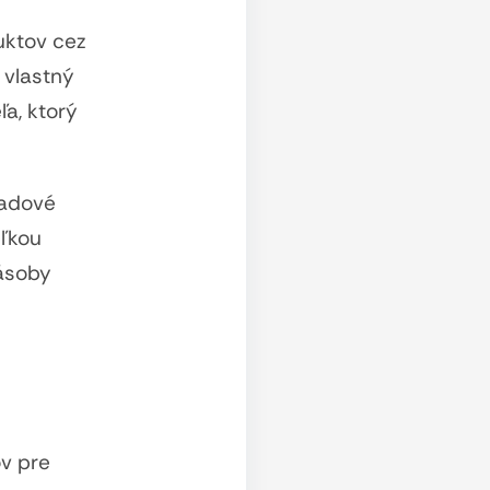
uktov cez
 vlastný
a, ktorý
ladové
eľkou
zásoby
v pre