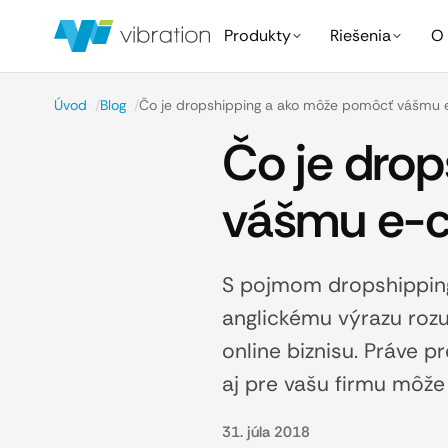
Produkty
Riešenia
O 
Úvod
/
Blog
/
Čo je dropshipping a ako môže pomôcť vášmu
Čo je dro
vášmu e-c
S pojmom dropshipping 
anglickému výrazu roz
online biznisu. Práve 
aj pre vašu firmu môže
31. júla 2018