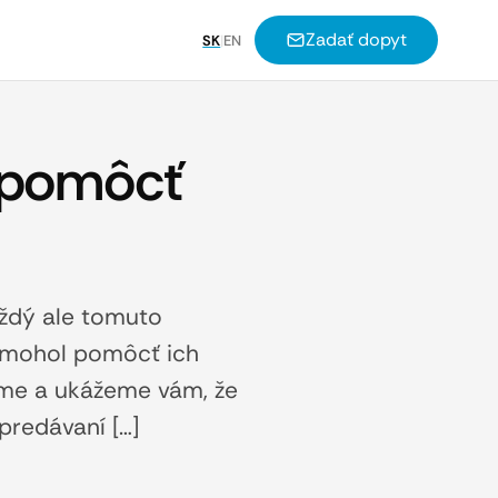
Zadať dopyt
SK
|
EN
e pomôcť
aždý ale tomuto
g mohol pomôcť ich
žime a ukážeme vám, že
predávaní […]