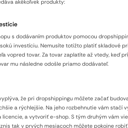
edáva akékoľvek produkty:
estície
shopu s dodávaním produktov pomocou dropshippi
okú investíciu. Nemusíte totižto platiť skladové pr
a vopred tovar. Za tovar zaplatíte až vtedy, keď pr
tovar mu následne odošle priamo dodávateľ.
yplýva, že pri dropshippingu môžete začať budova
chšie a rýchlejšie. Na jeho rozbehnutie vám stačí v
 licencie, a vytvoriť e-shop. S tým druhým vám v
iznis tak v prvých mesiacoch môžete pokojne robiť 