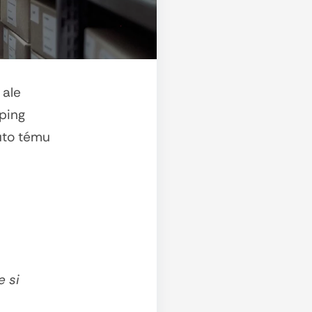
 ale
ping
úto tému
e si