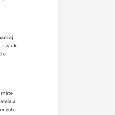
naozaj
cesy ale
d e-
, máte
ateľa a
nených