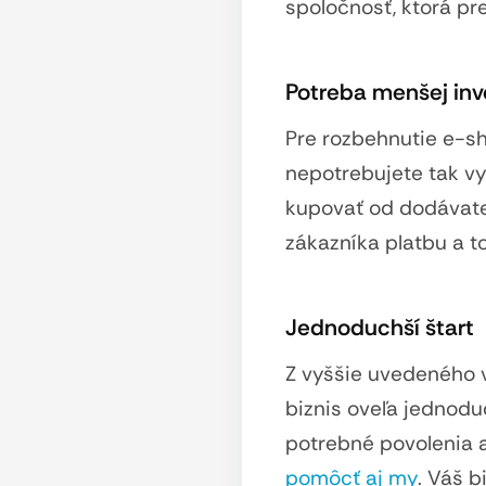
spoločnosť, ktorá pr
Potreba menšej inv
Pre rozbehnutie e-
nepotrebujete tak vys
kupovať od dodávateľ
zákazníka platbu a 
Jednoduchší štart
Z vyššie uvedeného v
biznis oveľa jednodu
potrebné povolenia a
pomôcť aj my
. Váš b