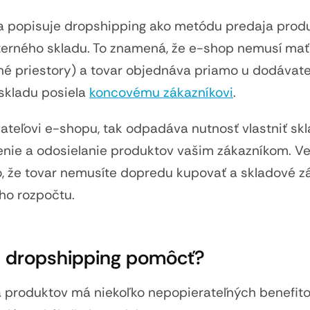
a popisuje dropshipping ako metódu predaja prod
rného skladu. To znamená, že e-shop nemusí mať
é priestory) a tovar objednáva priamo u dodávateľ
skladu posiela
koncovému zákazníkovi
.
teľovi e-shopu, tak odpadáva nutnosť vlastniť sk
alenie a odosielanie produktov vašim zákazníkom. V
o, že tovar nemusíte dopredu kupovať a skladové 
ho rozpočtu.
 dropshipping pomôcť?
 produktov má niekoľko nepopierateľných benefito