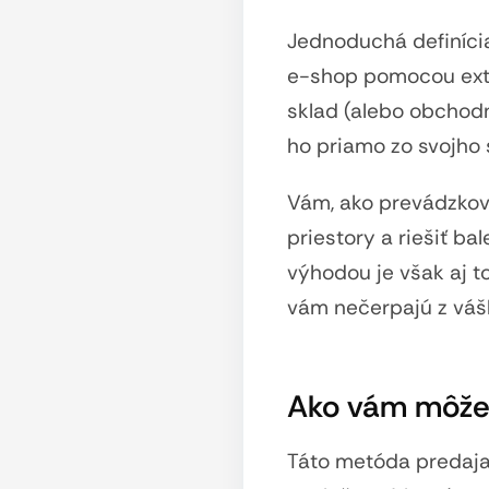
Jednoduchá definíci
e-shop pomocou exte
sklad (alebo obchodn
ho priamo zo svojho 
Vám, ako prevádzkova
priestory a riešiť b
výhodou je však aj t
vám nečerpajú z váš
Ako vám môže
Táto metóda predaja