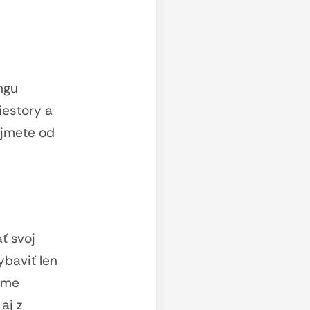
ngu
iestory a
íjmete od
ť svoj
ybaviť len
ieme
aj z