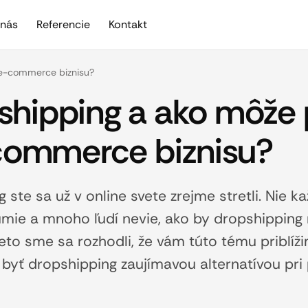
nás
Referencie
Kontakt
 e-commerce biznisu?
pshipping a ako môž
ommerce biznisu?
ste sa už v online svete zrejme stretli. Nie k
umie a mnoho ľudí nevie, ako by dropshippin
preto sme sa rozhodli, že vám túto tému priblí
 byť dropshipping zaujímavou alternatívou pri 