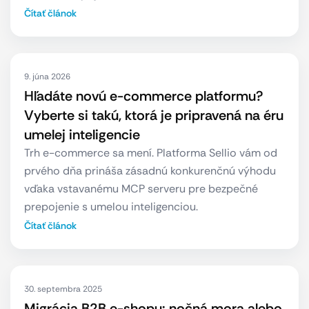
Čítať článok
9. júna 2026
Hľadáte novú e-commerce platformu?
Vyberte si takú, ktorá je pripravená na éru
umelej inteligencie
Trh e-commerce sa mení. Platforma Sellio vám od
prvého dňa prináša zásadnú konkurenčnú výhodu
vďaka vstavanému MCP serveru pre bezpečné
prepojenie s umelou inteligenciou.
Čítať článok
30. septembra 2025
Migrácia B2B e-shopu: nočná mora alebo