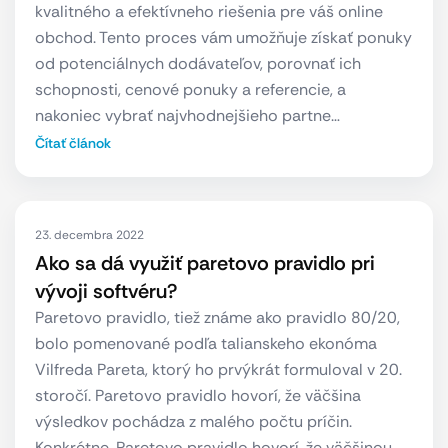
kvalitného a efektívneho riešenia pre váš online
obchod. Tento proces vám umožňuje získať ponuky
od potenciálnych dodávateľov, porovnať ich
schopnosti, cenové ponuky a referencie, a
nakoniec vybrať najvhodnejšieho partne…
Čítať článok
23. decembra 2022
Ako sa dá využiť paretovo pravidlo pri
vývoji softvéru?
Paretovo pravidlo, tiež známe ako pravidlo 80/20,
bolo pomenované podľa talianskeho ekonóma
Vilfreda Pareta, ktorý ho prvýkrát formuloval v 20.
storočí. Paretovo pravidlo hovorí, že väčšina
výsledkov pochádza z malého počtu príčin.
Konkrétne, Paretovo pravidlo hovorí, že väčšinou