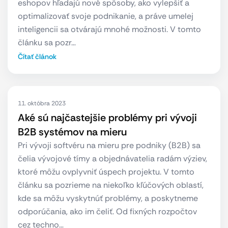
eshopov hľadajú nové spôsoby, ako vylepšiť a
optimalizovať svoje podnikanie, a práve umelej
inteligencii sa otvárajú mnohé možnosti. V tomto
článku sa pozr…
Čítať článok
11. októbra 2023
Aké sú najčastejšie problémy pri vývoji
B2B systémov na mieru
Pri vývoji softvéru na mieru pre podniky (B2B) sa
čelia vývojové tímy a objednávatelia radám výziev,
ktoré môžu ovplyvniť úspech projektu. V tomto
článku sa pozrieme na niekoľko kľúčových oblastí,
kde sa môžu vyskytnúť problémy, a poskytneme
odporúčania, ako im čeliť. Od fixných rozpočtov
cez techno…