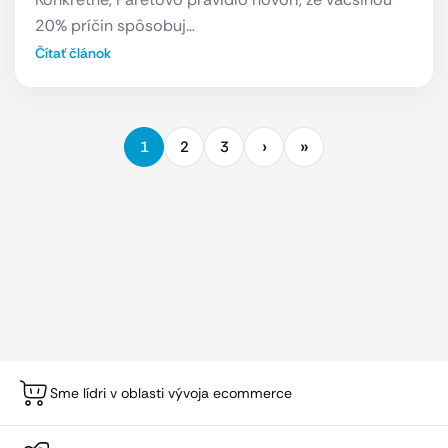
20% príčin spôsobuj…
Čítať článok
1
2
3
Sme lídri v oblasti vývoja ecommerce