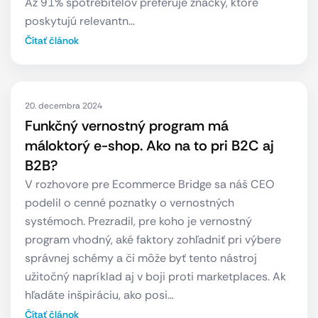
Až 91% spotrebiteľov preferuje značky, ktoré
poskytujú relevantn…
Čítať článok
20. decembra 2024
Funkčný vernostný program má
máloktorý e-shop. Ako na to pri B2C aj
B2B?
V rozhovore pre Ecommerce Bridge sa náš CEO
podelil o cenné poznatky o vernostných
systémoch. Prezradil, pre koho je vernostný
program vhodný, aké faktory zohľadniť pri výbere
správnej schémy a či môže byť tento nástroj
užitočný napríklad aj v boji proti marketplaces. Ak
hľadáte inšpiráciu, ako posi…
Čítať článok