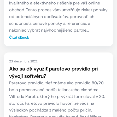
kvalitného a efektívneho riešenia pre váš online
obchod. Tento proces vám umožňuje získať ponuky
od potenciálnych dodávateľov, porovnať ich
schopnosti, cenové ponuky a referencie, a
nakoniec vybrať najvhodnejšieho partne…
Čítať článok
23. decembra 2022
Ako sa dá využiť paretovo pravidlo pri
vývoji softvéru?
Paretovo pravidlo, tiež známe ako pravidlo 80/20,
bolo pomenované podľa talianskeho ekonóma
Vilfreda Pareta, ktorý ho prvýkrát formuloval v 20.
storočí. Paretovo pravidlo hovorí, že väčšina
výsledkov pochádza z malého počtu príčin.
Konkrétne, Paretovo pravidlo hovorí, že väčšinou