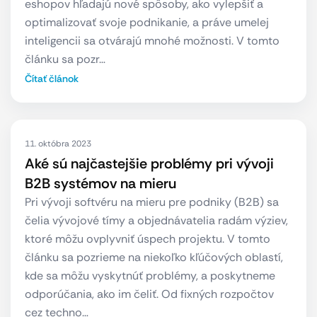
eshopov hľadajú nové spôsoby, ako vylepšiť a
optimalizovať svoje podnikanie, a práve umelej
inteligencii sa otvárajú mnohé možnosti. V tomto
článku sa pozr…
Čítať článok
11. októbra 2023
Aké sú najčastejšie problémy pri vývoji
B2B systémov na mieru
Pri vývoji softvéru na mieru pre podniky (B2B) sa
čelia vývojové tímy a objednávatelia radám výziev,
ktoré môžu ovplyvniť úspech projektu. V tomto
článku sa pozrieme na niekoľko kľúčových oblastí,
kde sa môžu vyskytnúť problémy, a poskytneme
odporúčania, ako im čeliť. Od fixných rozpočtov
cez techno…