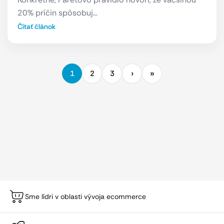
20% príčin spôsobuj…
Čítať článok
1
2
3
Sme lídri v oblasti vývoja ecommerce