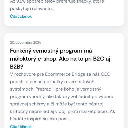
Až 91% spotrebiteľov preferuje značky, ktoré
poskytujú relevantn…
Čítať článok
20. decembra 2024
Funkčný vernostný program má
máloktorý e-shop. Ako na to pri B2C aj
B2B?
V rozhovore pre Ecommerce Bridge sa náš CEO
podelil o cenné poznatky o vernostných
systémoch. Prezradil, pre koho je vernostný
program vhodný, aké faktory zohľadniť pri výbere
správnej schémy a či môže byť tento nástroj
užitočný napríklad aj v boji proti marketplaces. Ak
hľadáte inšpiráciu, ako posi…
Čítať článok