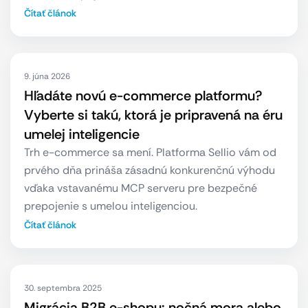
Čítať článok
9. júna 2026
Hľadáte novú e-commerce platformu?
Vyberte si takú, ktorá je pripravená na éru
umelej inteligencie
Trh e-commerce sa mení. Platforma Sellio vám od
prvého dňa prináša zásadnú konkurenčnú výhodu
vďaka vstavanému MCP serveru pre bezpečné
prepojenie s umelou inteligenciou.
Čítať článok
30. septembra 2025
Migrácia B2B e-shopu: nočná mora alebo