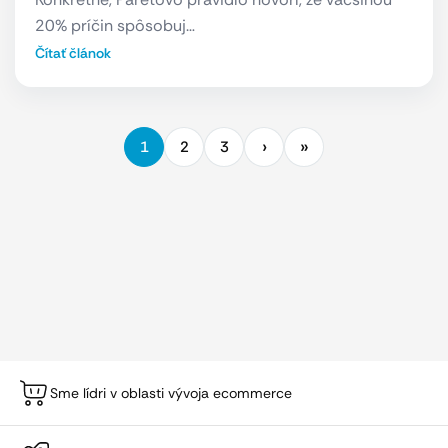
20% príčin spôsobuj…
Čítať článok
1
2
3
Sme lídri v oblasti vývoja ecommerce