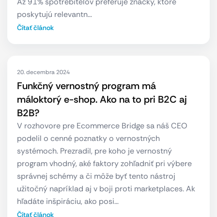
Až 91% spotrebiteľov preferuje značky, ktoré
poskytujú relevantn…
Čítať článok
20. decembra 2024
Funkčný vernostný program má
máloktorý e-shop. Ako na to pri B2C aj
B2B?
V rozhovore pre Ecommerce Bridge sa náš CEO
podelil o cenné poznatky o vernostných
systémoch. Prezradil, pre koho je vernostný
program vhodný, aké faktory zohľadniť pri výbere
správnej schémy a či môže byť tento nástroj
užitočný napríklad aj v boji proti marketplaces. Ak
hľadáte inšpiráciu, ako posi…
Čítať článok