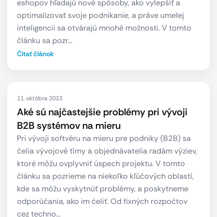
eshopov hľadajú nové spôsoby, ako vylepšiť a
optimalizovať svoje podnikanie, a práve umelej
inteligencii sa otvárajú mnohé možnosti. V tomto
článku sa pozr…
Čítať článok
11. októbra 2023
Aké sú najčastejšie problémy pri vývoji
B2B systémov na mieru
Pri vývoji softvéru na mieru pre podniky (B2B) sa
čelia vývojové tímy a objednávatelia radám výziev,
ktoré môžu ovplyvniť úspech projektu. V tomto
článku sa pozrieme na niekoľko kľúčových oblastí,
kde sa môžu vyskytnúť problémy, a poskytneme
odporúčania, ako im čeliť. Od fixných rozpočtov
cez techno…