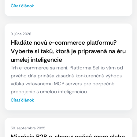
Čítať článok
9. júna 2026
Hľadáte novú e-commerce platformu?
Vyberte si takú, ktorá je pripravená na éru
umelej inteligencie
Trh e-commerce sa mení. Platforma Sellio vám od
prvého dňa prináša zásadnú konkurenčnú výhodu
vďaka vstavanému MCP serveru pre bezpečné
prepojenie s umelou inteligenciou.
Čítať článok
30. septembra 2025
Migrácia B2B e-shopu: nočná mora alebo