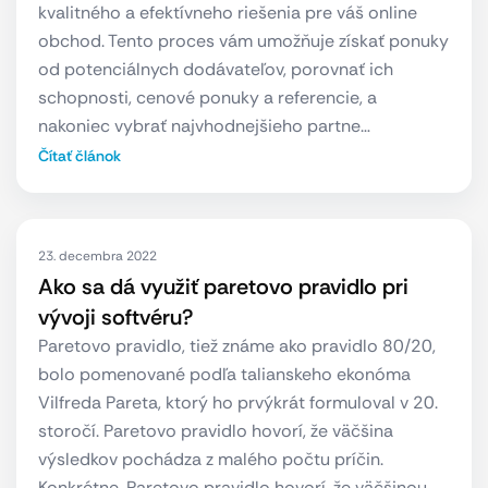
kvalitného a efektívneho riešenia pre váš online
obchod. Tento proces vám umožňuje získať ponuky
od potenciálnych dodávateľov, porovnať ich
schopnosti, cenové ponuky a referencie, a
nakoniec vybrať najvhodnejšieho partne…
Čítať článok
23. decembra 2022
Ako sa dá využiť paretovo pravidlo pri
vývoji softvéru?
Paretovo pravidlo, tiež známe ako pravidlo 80/20,
bolo pomenované podľa talianskeho ekonóma
Vilfreda Pareta, ktorý ho prvýkrát formuloval v 20.
storočí. Paretovo pravidlo hovorí, že väčšina
výsledkov pochádza z malého počtu príčin.
Konkrétne, Paretovo pravidlo hovorí, že väčšinou