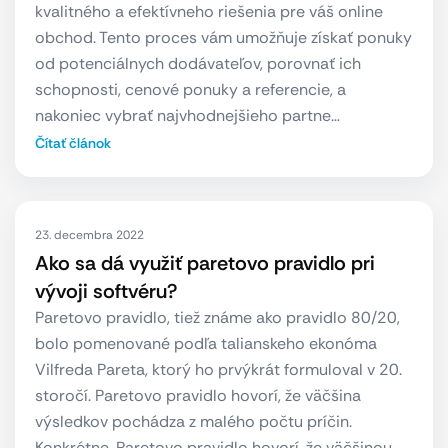
kvalitného a efektívneho riešenia pre váš online
obchod. Tento proces vám umožňuje získať ponuky
od potenciálnych dodávateľov, porovnať ich
schopnosti, cenové ponuky a referencie, a
nakoniec vybrať najvhodnejšieho partne…
Čítať článok
23. decembra 2022
Ako sa dá využiť paretovo pravidlo pri
vývoji softvéru?
Paretovo pravidlo, tiež známe ako pravidlo 80/20,
bolo pomenované podľa talianskeho ekonóma
Vilfreda Pareta, ktorý ho prvýkrát formuloval v 20.
storočí. Paretovo pravidlo hovorí, že väčšina
výsledkov pochádza z malého počtu príčin.
Konkrétne, Paretovo pravidlo hovorí, že väčšinou