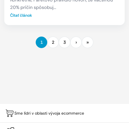
20% príčin spôsobuj…
Čítať článok
1
2
3
Sme lídri v oblasti vývoja ecommerce