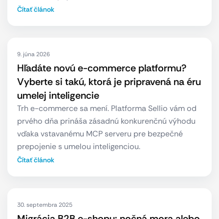
Čítať článok
9. júna 2026
Hľadáte novú e-commerce platformu?
Vyberte si takú, ktorá je pripravená na éru
umelej inteligencie
Trh e-commerce sa mení. Platforma Sellio vám od
prvého dňa prináša zásadnú konkurenčnú výhodu
vďaka vstavanému MCP serveru pre bezpečné
prepojenie s umelou inteligenciou.
Čítať článok
30. septembra 2025
Migrácia B2B e-shopu: nočná mora alebo