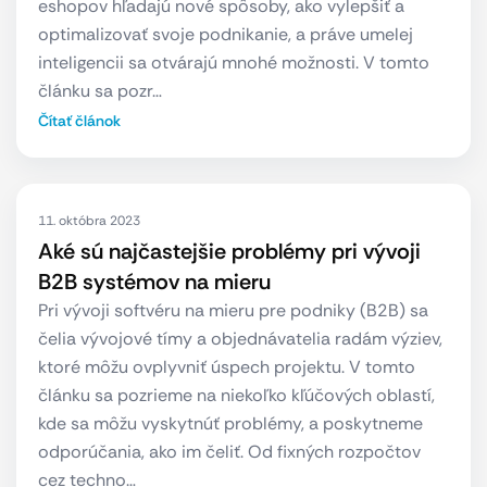
eshopov hľadajú nové spôsoby, ako vylepšiť a
optimalizovať svoje podnikanie, a práve umelej
inteligencii sa otvárajú mnohé možnosti. V tomto
článku sa pozr…
Čítať článok
11. októbra 2023
Aké sú najčastejšie problémy pri vývoji
B2B systémov na mieru
Pri vývoji softvéru na mieru pre podniky (B2B) sa
čelia vývojové tímy a objednávatelia radám výziev,
ktoré môžu ovplyvniť úspech projektu. V tomto
článku sa pozrieme na niekoľko kľúčových oblastí,
kde sa môžu vyskytnúť problémy, a poskytneme
odporúčania, ako im čeliť. Od fixných rozpočtov
cez techno…