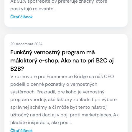
Až 91% spotrebiteľov preferuje značky, ktoré
poskytujú relevantn…
Čítať článok
20. decembra 2024
Funkčný vernostný program má
máloktorý e-shop. Ako na to pri B2C aj
B2B?
V rozhovore pre Ecommerce Bridge sa náš CEO
podelil o cenné poznatky o vernostných
systémoch. Prezradil, pre koho je vernostný
program vhodný, aké faktory zohľadniť pri výbere
správnej schémy a či môže byť tento nástroj
užitočný napríklad aj v boji proti marketplaces. Ak
hľadáte inšpiráciu, ako posi…
Čítať článok