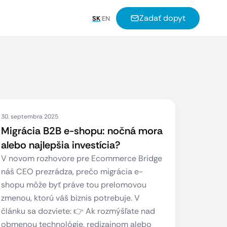
Zadať dopyt
SK
|
EN
30. septembra 2025
Migrácia B2B e-shopu: nočná mora
alebo najlepšia investícia?
V novom rozhovore pre Ecommerce Bridge
náš CEO prezrádza, prečo migrácia e-
shopu môže byť práve tou prelomovou
zmenou, ktorú váš biznis potrebuje. V
článku sa dozviete: 👉 Ak rozmýšľate nad
obmenou technológie, redizajnom alebo