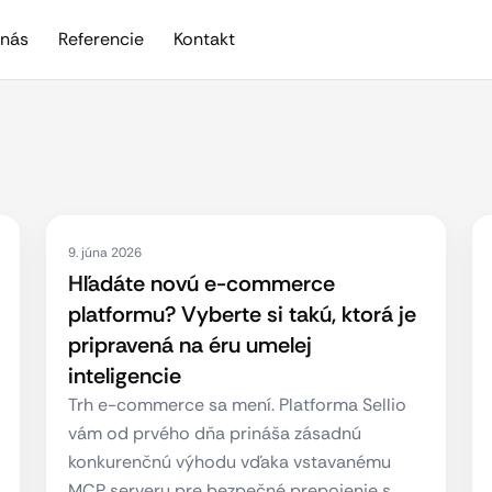
nás
Referencie
Kontakt
9. júna 2026
Hľadáte novú e-commerce
platformu? Vyberte si takú, ktorá je
pripravená na éru umelej
inteligencie
Trh e-commerce sa mení. Platforma Sellio
vám od prvého dňa prináša zásadnú
konkurenčnú výhodu vďaka vstavanému
MCP serveru pre bezpečné prepojenie s