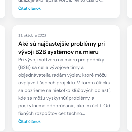
ukazuje ako lepšia voľba. Tento článok…
Čítať článok
11. októbra 2023
Aké sú najčastejšie problémy pri
vývoji B2B systémov na mieru
Pri vývoji softvéru na mieru pre podniky
(B2B) sa čelia vývojové tímy a
objednávatelia radám výziev, ktoré môžu
ovplyvniť úspech projektu. V tomto článku
sa pozrieme na niekoľko kľúčových oblastí,
kde sa môžu vyskytnúť problémy, a
poskytneme odporúčania, ako im čeliť. Od
fixných rozpočtov cez techno…
Čítať článok