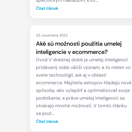
špecifickým nákladom, ktor…
Čítať článok
23. novembra 2023
Aké sú možnosti použitia umelej
inteligencie v ecommerce?
Úvod V dnešnej době je umelej inteligencii
pridávaný stále väčší význam, a to nielen vo
svete technológií, ale aj v oblasti
ecommerce. Majitelia eshopov hľadajú nové
spôsoby, ako vylepšiť a optimalizovať svoje
podnikanie, a práve umelej inteligencii sa
otvárajú mnohé možnosti. V tomto článku
sa pozr…
Čítať článok