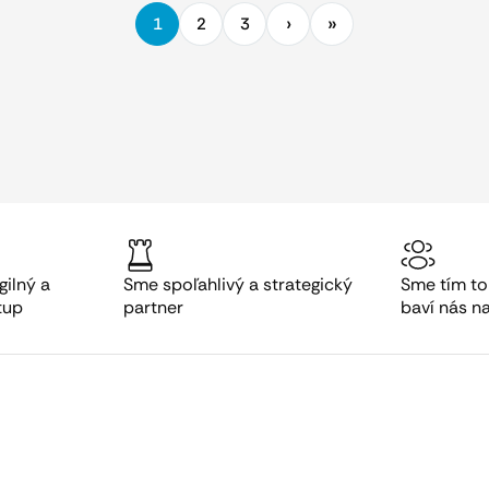
1
2
3
gilný a
Sme spoľahlivý a strategický
Sme tím to
tup
partner
baví nás n