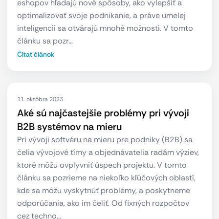
eshopov hľadajú nové spôsoby, ako vylepšiť a
optimalizovať svoje podnikanie, a práve umelej
inteligencii sa otvárajú mnohé možnosti. V tomto
článku sa pozr…
Čítať článok
11. októbra 2023
Aké sú najčastejšie problémy pri vývoji
B2B systémov na mieru
Pri vývoji softvéru na mieru pre podniky (B2B) sa
čelia vývojové tímy a objednávatelia radám výziev,
ktoré môžu ovplyvniť úspech projektu. V tomto
článku sa pozrieme na niekoľko kľúčových oblastí,
kde sa môžu vyskytnúť problémy, a poskytneme
odporúčania, ako im čeliť. Od fixných rozpočtov
cez techno…