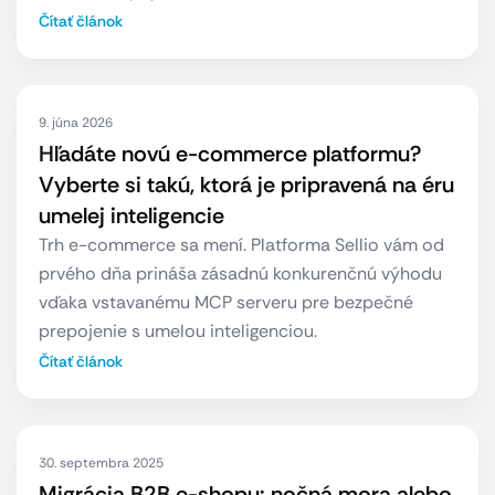
Čítať článok
9. júna 2026
Hľadáte novú e-commerce platformu?
Vyberte si takú, ktorá je pripravená na éru
umelej inteligencie
Trh e-commerce sa mení. Platforma Sellio vám od
prvého dňa prináša zásadnú konkurenčnú výhodu
vďaka vstavanému MCP serveru pre bezpečné
prepojenie s umelou inteligenciou.
Čítať článok
30. septembra 2025
Migrácia B2B e-shopu: nočná mora alebo