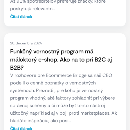
Až 91% spotrebiteľov preferuje značky, ktoré
poskytujú relevantn…
Čítať článok
20. decembra 2024
Funkčný vernostný program má
máloktorý e-shop. Ako na to pri B2C aj
B2B?
V rozhovore pre Ecommerce Bridge sa náš CEO
podelil o cenné poznatky o vernostných
systémoch. Prezradil, pre koho je vernostný
program vhodný, aké faktory zohľadniť pri výbere
správnej schémy a či môže byť tento nástroj
užitočný napríklad aj v boji proti marketplaces. Ak
hľadáte inšpiráciu, ako posi…
Čítať článok