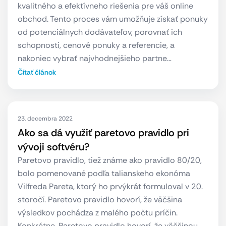
kvalitného a efektívneho riešenia pre váš online
obchod. Tento proces vám umožňuje získať ponuky
od potenciálnych dodávateľov, porovnať ich
schopnosti, cenové ponuky a referencie, a
nakoniec vybrať najvhodnejšieho partne…
Čítať článok
23. decembra 2022
Ako sa dá využiť paretovo pravidlo pri
vývoji softvéru?
Paretovo pravidlo, tiež známe ako pravidlo 80/20,
bolo pomenované podľa talianskeho ekonóma
Vilfreda Pareta, ktorý ho prvýkrát formuloval v 20.
storočí. Paretovo pravidlo hovorí, že väčšina
výsledkov pochádza z malého počtu príčin.
Konkrétne, Paretovo pravidlo hovorí, že väčšinou