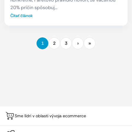
20% príčin spôsobuj…
Čítať článok
1
2
3
Sme lídri v oblasti vývoja ecommerce