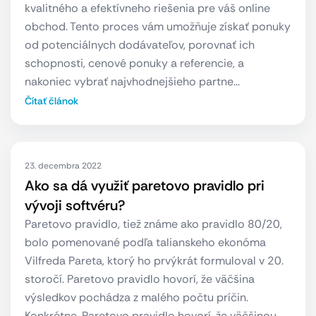
kvalitného a efektívneho riešenia pre váš online
obchod. Tento proces vám umožňuje získať ponuky
od potenciálnych dodávateľov, porovnať ich
schopnosti, cenové ponuky a referencie, a
nakoniec vybrať najvhodnejšieho partne…
Čítať článok
23. decembra 2022
Ako sa dá využiť paretovo pravidlo pri
vývoji softvéru?
Paretovo pravidlo, tiež známe ako pravidlo 80/20,
bolo pomenované podľa talianskeho ekonóma
Vilfreda Pareta, ktorý ho prvýkrát formuloval v 20.
storočí. Paretovo pravidlo hovorí, že väčšina
výsledkov pochádza z malého počtu príčin.
Konkrétne, Paretovo pravidlo hovorí, že väčšinou