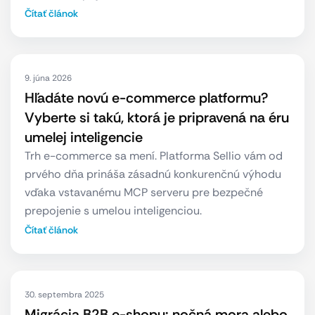
Čítať článok
9. júna 2026
Hľadáte novú e-commerce platformu?
Vyberte si takú, ktorá je pripravená na éru
umelej inteligencie
Trh e-commerce sa mení. Platforma Sellio vám od
prvého dňa prináša zásadnú konkurenčnú výhodu
vďaka vstavanému MCP serveru pre bezpečné
prepojenie s umelou inteligenciou.
Čítať článok
30. septembra 2025
Migrácia B2B e-shopu: nočná mora alebo