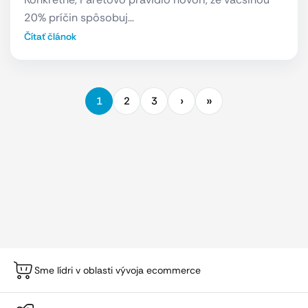
20% príčin spôsobuj…
Čítať článok
1
2
3
Sme lídri v oblasti vývoja ecommerce