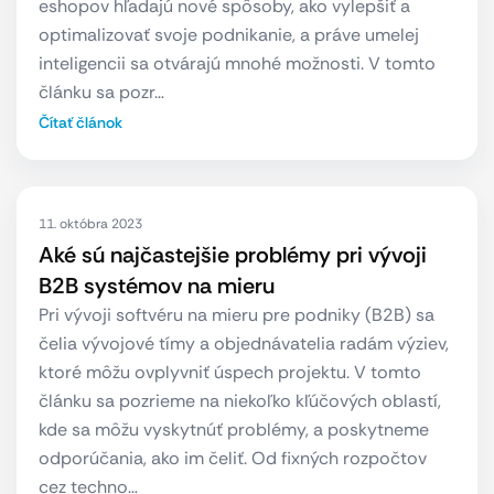
eshopov hľadajú nové spôsoby, ako vylepšiť a
optimalizovať svoje podnikanie, a práve umelej
inteligencii sa otvárajú mnohé možnosti. V tomto
článku sa pozr…
Čítať článok
11. októbra 2023
Aké sú najčastejšie problémy pri vývoji
B2B systémov na mieru
Pri vývoji softvéru na mieru pre podniky (B2B) sa
čelia vývojové tímy a objednávatelia radám výziev,
ktoré môžu ovplyvniť úspech projektu. V tomto
článku sa pozrieme na niekoľko kľúčových oblastí,
kde sa môžu vyskytnúť problémy, a poskytneme
odporúčania, ako im čeliť. Od fixných rozpočtov
cez techno…