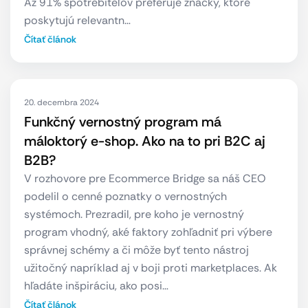
Až 91% spotrebiteľov preferuje značky, ktoré
poskytujú relevantn…
Čítať článok
20. decembra 2024
Funkčný vernostný program má
máloktorý e-shop. Ako na to pri B2C aj
B2B?
V rozhovore pre Ecommerce Bridge sa náš CEO
podelil o cenné poznatky o vernostných
systémoch. Prezradil, pre koho je vernostný
program vhodný, aké faktory zohľadniť pri výbere
správnej schémy a či môže byť tento nástroj
užitočný napríklad aj v boji proti marketplaces. Ak
hľadáte inšpiráciu, ako posi…
Čítať článok