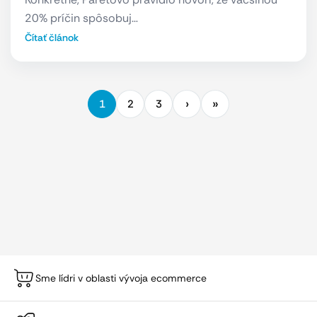
20% príčin spôsobuj…
Čítať článok
1
2
3
Sme lídri v oblasti vývoja ecommerce