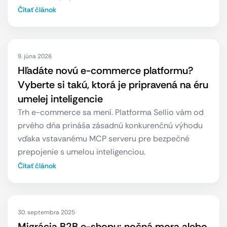
Čítať článok
9. júna 2026
Hľadáte novú e-commerce platformu?
Vyberte si takú, ktorá je pripravená na éru
umelej inteligencie
Trh e-commerce sa mení. Platforma Sellio vám od
prvého dňa prináša zásadnú konkurenčnú výhodu
vďaka vstavanému MCP serveru pre bezpečné
prepojenie s umelou inteligenciou.
Čítať článok
30. septembra 2025
Migrácia B2B e-shopu: nočná mora alebo