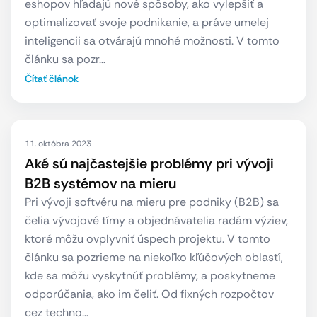
eshopov hľadajú nové spôsoby, ako vylepšiť a
optimalizovať svoje podnikanie, a práve umelej
inteligencii sa otvárajú mnohé možnosti. V tomto
článku sa pozr…
Čítať článok
11. októbra 2023
Aké sú najčastejšie problémy pri vývoji
B2B systémov na mieru
Pri vývoji softvéru na mieru pre podniky (B2B) sa
čelia vývojové tímy a objednávatelia radám výziev,
ktoré môžu ovplyvniť úspech projektu. V tomto
článku sa pozrieme na niekoľko kľúčových oblastí,
kde sa môžu vyskytnúť problémy, a poskytneme
odporúčania, ako im čeliť. Od fixných rozpočtov
cez techno…