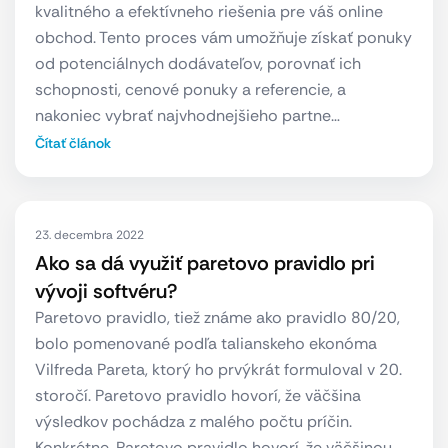
kvalitného a efektívneho riešenia pre váš online
obchod. Tento proces vám umožňuje získať ponuky
od potenciálnych dodávateľov, porovnať ich
schopnosti, cenové ponuky a referencie, a
nakoniec vybrať najvhodnejšieho partne…
Čítať článok
23. decembra 2022
Ako sa dá využiť paretovo pravidlo pri
vývoji softvéru?
Paretovo pravidlo, tiež známe ako pravidlo 80/20,
bolo pomenované podľa talianskeho ekonóma
Vilfreda Pareta, ktorý ho prvýkrát formuloval v 20.
storočí. Paretovo pravidlo hovorí, že väčšina
výsledkov pochádza z malého počtu príčin.
Konkrétne, Paretovo pravidlo hovorí, že väčšinou