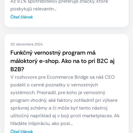
Až 91% spotrebiteľov preferuje značky, ktoré
poskytujú relevantn…
Čítať článok
20. decembra 2024
Funkčný vernostný program má
máloktorý e-shop. Ako na to pri B2C aj
B2B?
V rozhovore pre Ecommerce Bridge sa náš CEO
podelil o cenné poznatky o vernostných
systémoch. Prezradil, pre koho je vernostný
program vhodný, aké faktory zohľadniť pri výbere
správnej schémy a či môže byť tento nástroj
užitočný napríklad aj v boji proti marketplaces. Ak
hľadáte inšpiráciu, ako posi…
Čítať článok