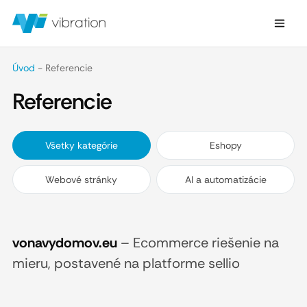
Úvod
-
Referencie
Referencie
Všetky kategórie
Eshopy
Webové stránky
AI a automatizácie
vonavydomov.eu
–
Ecommerce riešenie na
mieru, postavené na platforme sellio