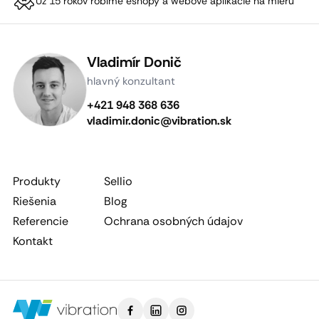
Už 15 rokov robíme eshopy a webové aplikácie na mieru
Vladimír Donič
hlavný konzultant
+421 948 368 636
vladimir.donic@vibration.sk
Produkty
Sellio
Riešenia
Blog
Referencie
Ochrana osobných údajov
Kontakt