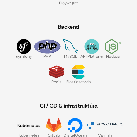
Playwright
Backend
symfony
PHP
MySQL
API Platform
Node.js
Redis
Elasticsearch
CI / CD & infraštruktúra
Kubernetes
Kubernetes
GitLab
DigitalOcean
Varnish