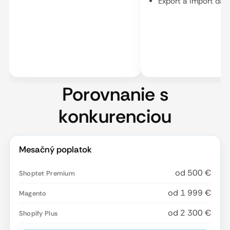
Export a import dát
Porovnanie s
konkurenciou
Mesačný poplatok
od 500 €
od 1 999 €
od 2 300 €