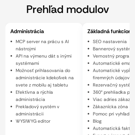
Prehľad modulov
Administrácia
Základná funkcional
MCP server na prácu s AI
SEO nastavenia
nástrojmi
Bannerový systém
API na výmenu dát s inými
Vernostný program
systémami
Automatické email
Možnosť prihlasovania do
Automatické vypĺňa
administrácie kdekoľvek na
firemných údajov
svete z mobilu aj tabletu
Rezervačný systém
Efektívna a rýchla
360° prehliadka pr
administrácia
Viac adries zákazní
Prekladový systém v
Zákaznícka zóna
administrácii
Pomoc pri vyhľadáv
WYSIWYG editor
Blog
Automatická faktur