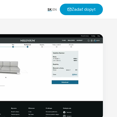
Zadať dopyt
SK
|
EN