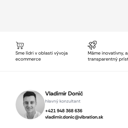
Sme lídri v oblasti vývoja
Máme inovatívny, a
ecommerce
transparentný prís
Vladimír Donič
hlavný konzultant
+421 948 368 636
vladimir.donic@vibration.sk