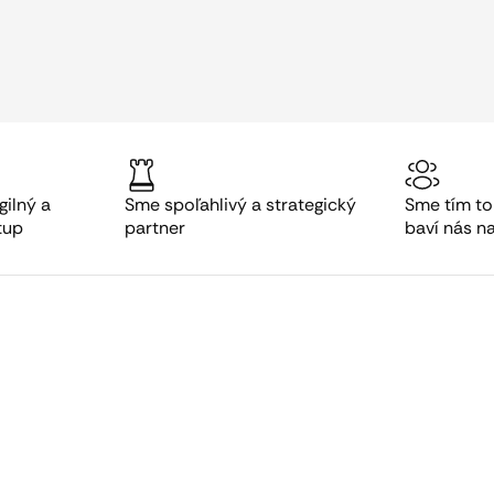
gilný a
Sme spoľahlivý a strategický
Sme tím to
tup
partner
baví nás n