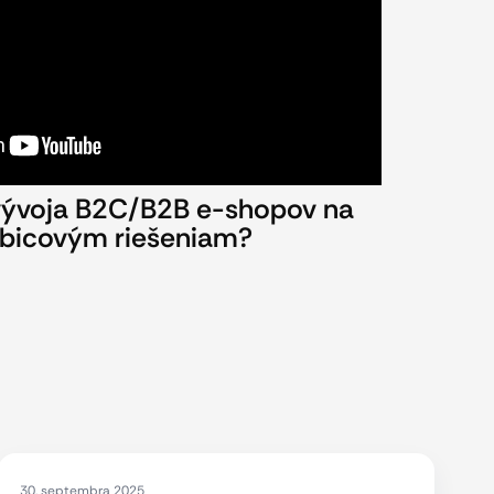
vývoja B2C/B2B e-shopov na
abicovým riešeniam?
30. septembra 2025