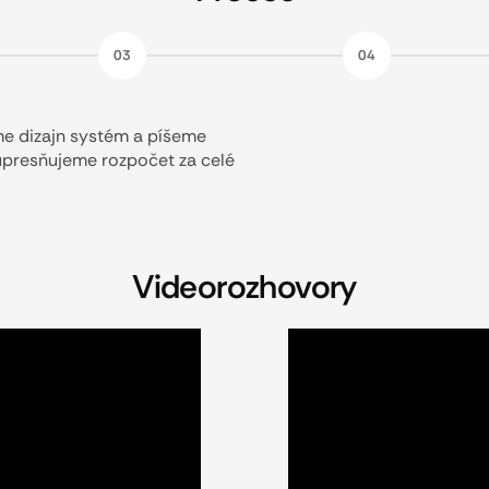
03
04
me dizajn systém a píšeme
upresňujeme rozpočet za celé
Videorozhovory