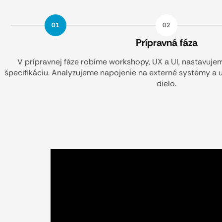
01
02
Prípravná fáza
V prípravnej fáze robíme workshopy, UX a UI, nastavuje
špecifikáciu. Analyzujeme napojenie na externé systémy a 
dielo.