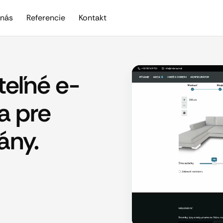
nás
Referencie
Kontakt
eľné e-
a pre
ány.