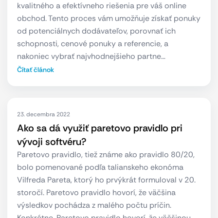
kvalitného a efektívneho riešenia pre váš online
obchod. Tento proces vám umožňuje získať ponuky
od potenciálnych dodávateľov, porovnať ich
schopnosti, cenové ponuky a referencie, a
nakoniec vybrať najvhodnejšieho partne…
Čítať článok
23. decembra 2022
Ako sa dá využiť paretovo pravidlo pri
vývoji softvéru?
Paretovo pravidlo, tiež známe ako pravidlo 80/20,
bolo pomenované podľa talianskeho ekonóma
Vilfreda Pareta, ktorý ho prvýkrát formuloval v 20.
storočí. Paretovo pravidlo hovorí, že väčšina
výsledkov pochádza z malého počtu príčin.
Konkrétne, Paretovo pravidlo hovorí, že väčšinou