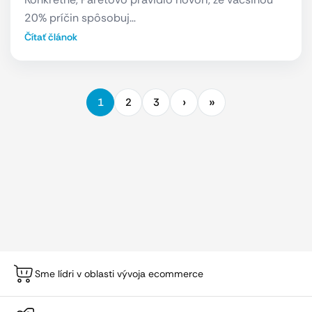
20% príčin spôsobuj…
Čítať článok
1
2
3
Sme lídri v oblasti vývoja ecommerce