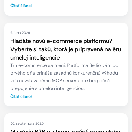
Čítať článok
9. júna 2026
Hľadáte novú e-commerce platformu?
Vyberte si takú, ktorá je pripravená na éru
umelej inteligencie
Trh e-commerce sa mení. Platforma Sellio vám od
prvého dňa prináša zásadnú konkurenčnú výhodu
vďaka vstavanému MCP serveru pre bezpečné
prepojenie s umelou inteligenciou.
Čítať článok
30. septembra 2025
Migrácia B2B e-shopu: nočná mora alebo