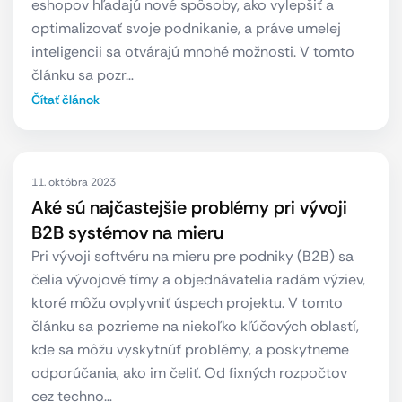
eshopov hľadajú nové spôsoby, ako vylepšiť a
optimalizovať svoje podnikanie, a práve umelej
inteligencii sa otvárajú mnohé možnosti. V tomto
článku sa pozr…
Čítať článok
11. októbra 2023
Aké sú najčastejšie problémy pri vývoji
B2B systémov na mieru
Pri vývoji softvéru na mieru pre podniky (B2B) sa
čelia vývojové tímy a objednávatelia radám výziev,
ktoré môžu ovplyvniť úspech projektu. V tomto
článku sa pozrieme na niekoľko kľúčových oblastí,
kde sa môžu vyskytnúť problémy, a poskytneme
odporúčania, ako im čeliť. Od fixných rozpočtov
cez techno…