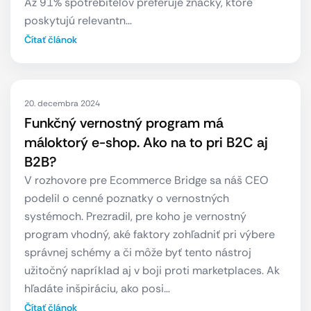
Až 91% spotrebiteľov preferuje značky, ktoré
poskytujú relevantn…
Čítať článok
20. decembra 2024
Funkčný vernostný program má
máloktorý e-shop. Ako na to pri B2C aj
B2B?
V rozhovore pre Ecommerce Bridge sa náš CEO
podelil o cenné poznatky o vernostných
systémoch. Prezradil, pre koho je vernostný
program vhodný, aké faktory zohľadniť pri výbere
správnej schémy a či môže byť tento nástroj
užitočný napríklad aj v boji proti marketplaces. Ak
hľadáte inšpiráciu, ako posi…
Čítať článok