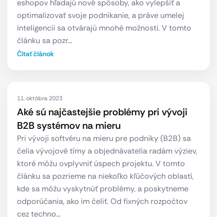
eshopov hľadajú nové spôsoby, ako vylepšiť a
optimalizovať svoje podnikanie, a práve umelej
inteligencii sa otvárajú mnohé možnosti. V tomto
článku sa pozr…
Čítať článok
11. októbra 2023
Aké sú najčastejšie problémy pri vývoji
B2B systémov na mieru
Pri vývoji softvéru na mieru pre podniky (B2B) sa
čelia vývojové tímy a objednávatelia radám výziev,
ktoré môžu ovplyvniť úspech projektu. V tomto
článku sa pozrieme na niekoľko kľúčových oblastí,
kde sa môžu vyskytnúť problémy, a poskytneme
odporúčania, ako im čeliť. Od fixných rozpočtov
cez techno…