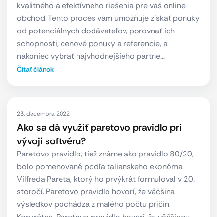
kvalitného a efektívneho riešenia pre váš online
obchod. Tento proces vám umožňuje získať ponuky
od potenciálnych dodávateľov, porovnať ich
schopnosti, cenové ponuky a referencie, a
nakoniec vybrať najvhodnejšieho partne…
Čítať článok
23. decembra 2022
Ako sa dá využiť paretovo pravidlo pri
vývoji softvéru?
Paretovo pravidlo, tiež známe ako pravidlo 80/20,
bolo pomenované podľa talianskeho ekonóma
Vilfreda Pareta, ktorý ho prvýkrát formuloval v 20.
storočí. Paretovo pravidlo hovorí, že väčšina
výsledkov pochádza z malého počtu príčin.
Konkrétne, Paretovo pravidlo hovorí, že väčšinou