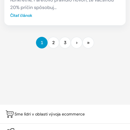
20% príčin spôsobuj…
Čítať článok
1
2
3
Sme lídri v oblasti vývoja ecommerce