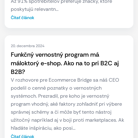
Až 91% spotrebiteľov preferuje značky, ktoré
poskytujú relevantn…
Čítať článok
20. decembra 2024
Funkčný vernostný program má
máloktorý e-shop. Ako na to pri B2C aj
B2B?
V rozhovore pre Ecommerce Bridge sa náš CEO
podelil o cenné poznatky o vernostných
systémoch. Prezradil, pre koho je vernostný
program vhodný, aké faktory zohľadniť pri výbere
správnej schémy a či môže byť tento nástroj
užitočný napríklad aj v boji proti marketplaces. Ak
hľadáte inšpiráciu, ako posi…
Čítať článok