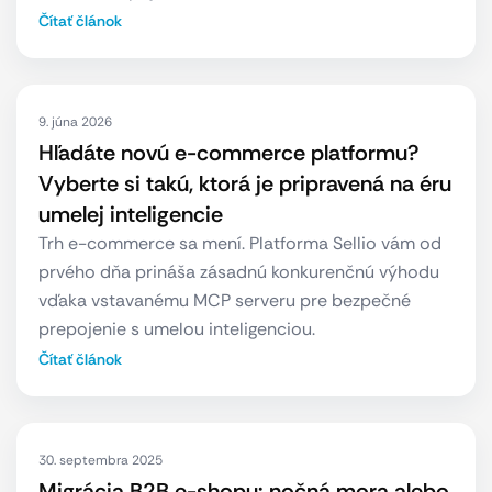
Čítať článok
9. júna 2026
Hľadáte novú e-commerce platformu?
Vyberte si takú, ktorá je pripravená na éru
umelej inteligencie
Trh e-commerce sa mení. Platforma Sellio vám od
prvého dňa prináša zásadnú konkurenčnú výhodu
vďaka vstavanému MCP serveru pre bezpečné
prepojenie s umelou inteligenciou.
Čítať článok
30. septembra 2025
Migrácia B2B e-shopu: nočná mora alebo