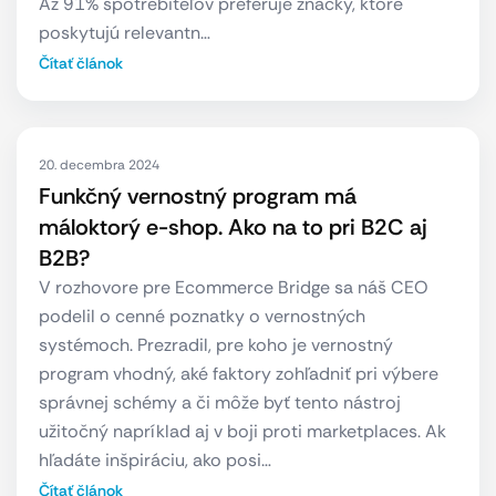
Až 91% spotrebiteľov preferuje značky, ktoré
poskytujú relevantn…
Čítať článok
20. decembra 2024
Funkčný vernostný program má
máloktorý e-shop. Ako na to pri B2C aj
B2B?
V rozhovore pre Ecommerce Bridge sa náš CEO
podelil o cenné poznatky o vernostných
systémoch. Prezradil, pre koho je vernostný
program vhodný, aké faktory zohľadniť pri výbere
správnej schémy a či môže byť tento nástroj
užitočný napríklad aj v boji proti marketplaces. Ak
hľadáte inšpiráciu, ako posi…
Čítať článok