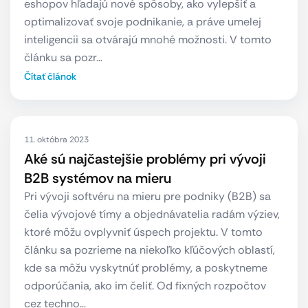
eshopov hľadajú nové spôsoby, ako vylepšiť a
optimalizovať svoje podnikanie, a práve umelej
inteligencii sa otvárajú mnohé možnosti. V tomto
článku sa pozr…
Čítať článok
11. októbra 2023
Aké sú najčastejšie problémy pri vývoji
B2B systémov na mieru
Pri vývoji softvéru na mieru pre podniky (B2B) sa
čelia vývojové tímy a objednávatelia radám výziev,
ktoré môžu ovplyvniť úspech projektu. V tomto
článku sa pozrieme na niekoľko kľúčových oblastí,
kde sa môžu vyskytnúť problémy, a poskytneme
odporúčania, ako im čeliť. Od fixných rozpočtov
cez techno…