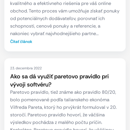
kvalitného a efektívneho riešenia pre váš online
obchod. Tento proces vám umožňuje získať ponuky
od potenciálnych dodávateľov, porovnať ich
schopnosti, cenové ponuky a referencie, a
nakoniec vybrať najvhodnejšieho partne…
Čítať článok
23. decembra 2022
Ako sa dá využiť paretovo pravidlo pri
vývoji softvéru?
Paretovo pravidlo, tiež známe ako pravidlo 80/20,
bolo pomenované podľa talianskeho ekonóma
Vilfreda Pareta, ktorý ho prvýkrát formuloval v 20.
storočí. Paretovo pravidlo hovorí, že väčšina
výsledkov pochádza z malého počtu príčin.
Konkrétne, Paretovo pravidlo hovorí, že väčšinou