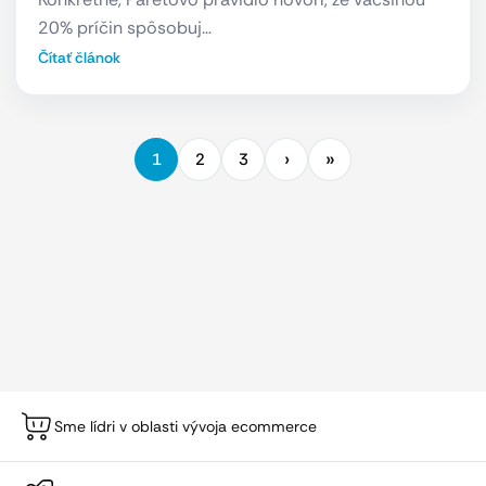
20% príčin spôsobuj…
Čítať článok
1
2
3
Sme lídri v oblasti vývoja ecommerce