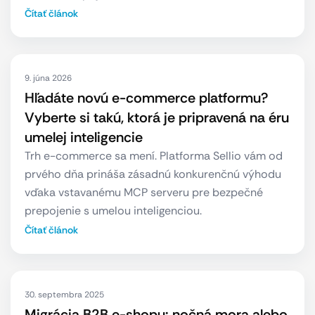
Čítať článok
9. júna 2026
Hľadáte novú e-commerce platformu?
Vyberte si takú, ktorá je pripravená na éru
umelej inteligencie
Trh e-commerce sa mení. Platforma Sellio vám od
prvého dňa prináša zásadnú konkurenčnú výhodu
vďaka vstavanému MCP serveru pre bezpečné
prepojenie s umelou inteligenciou.
Čítať článok
30. septembra 2025
Migrácia B2B e-shopu: nočná mora alebo