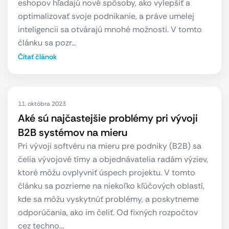
eshopov hľadajú nové spôsoby, ako vylepšiť a
optimalizovať svoje podnikanie, a práve umelej
inteligencii sa otvárajú mnohé možnosti. V tomto
článku sa pozr…
Čítať článok
11. októbra 2023
Aké sú najčastejšie problémy pri vývoji
B2B systémov na mieru
Pri vývoji softvéru na mieru pre podniky (B2B) sa
čelia vývojové tímy a objednávatelia radám výziev,
ktoré môžu ovplyvniť úspech projektu. V tomto
článku sa pozrieme na niekoľko kľúčových oblastí,
kde sa môžu vyskytnúť problémy, a poskytneme
odporúčania, ako im čeliť. Od fixných rozpočtov
cez techno…