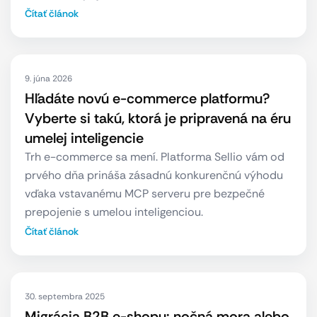
Čítať článok
9. júna 2026
Hľadáte novú e-commerce platformu?
Vyberte si takú, ktorá je pripravená na éru
umelej inteligencie
Trh e-commerce sa mení. Platforma Sellio vám od
prvého dňa prináša zásadnú konkurenčnú výhodu
vďaka vstavanému MCP serveru pre bezpečné
prepojenie s umelou inteligenciou.
Čítať článok
30. septembra 2025
Migrácia B2B e-shopu: nočná mora alebo