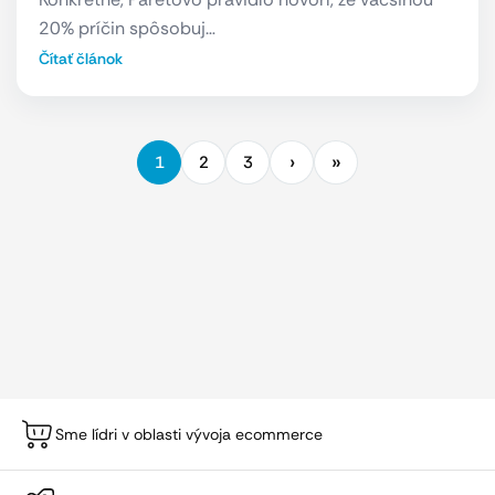
20% príčin spôsobuj…
Čítať článok
1
2
3
Sme lídri v oblasti vývoja ecommerce