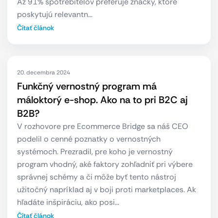
Až 91% spotrebiteľov preferuje značky, ktoré
poskytujú relevantn…
Čítať článok
20. decembra 2024
Funkčný vernostný program má
máloktorý e-shop. Ako na to pri B2C aj
B2B?
V rozhovore pre Ecommerce Bridge sa náš CEO
podelil o cenné poznatky o vernostných
systémoch. Prezradil, pre koho je vernostný
program vhodný, aké faktory zohľadniť pri výbere
správnej schémy a či môže byť tento nástroj
užitočný napríklad aj v boji proti marketplaces. Ak
hľadáte inšpiráciu, ako posi…
Čítať článok