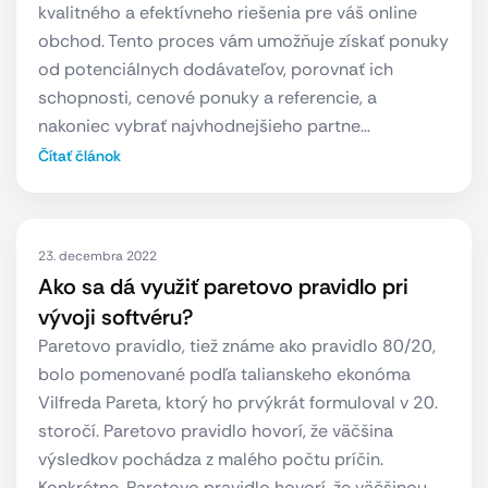
kvalitného a efektívneho riešenia pre váš online
obchod. Tento proces vám umožňuje získať ponuky
od potenciálnych dodávateľov, porovnať ich
schopnosti, cenové ponuky a referencie, a
nakoniec vybrať najvhodnejšieho partne…
Čítať článok
23. decembra 2022
Ako sa dá využiť paretovo pravidlo pri
vývoji softvéru?
Paretovo pravidlo, tiež známe ako pravidlo 80/20,
bolo pomenované podľa talianskeho ekonóma
Vilfreda Pareta, ktorý ho prvýkrát formuloval v 20.
storočí. Paretovo pravidlo hovorí, že väčšina
výsledkov pochádza z malého počtu príčin.
Konkrétne, Paretovo pravidlo hovorí, že väčšinou