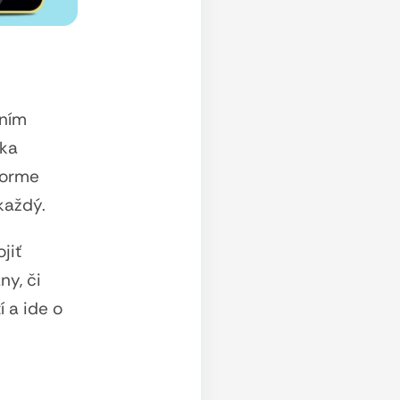
aním
úka
forme
každý.
jiť
ny, či
 a ide o