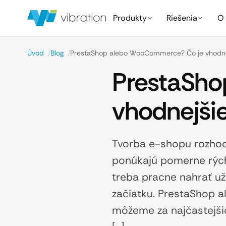
Produkty
Riešenia
O 
Úvod
/
Blog
/
PrestaShop alebo WooCommerce? Čo je vhodne
PrestaSho
vhodnejšie
Tvorba e-shopu rozhodn
ponúkajú pomerne rých
treba pracne nahrať už
začiatku. PrestaShop 
môžeme za najčastejši