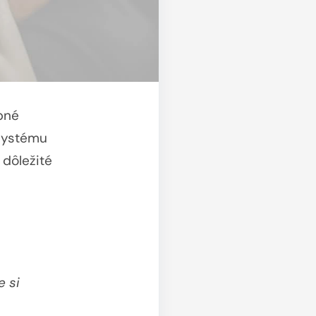
pné
 systému
 dôležité
e si