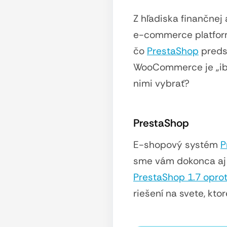
Z hľadiska finančne
e-commerce platfor
čo
PrestaShop
preds
WooCommerce je „ib
nimi vybrať?
PrestaShop
E-shopový systém
P
sme vám dokonca aj
PrestaShop 1.7 oproti
riešení na svete, kt