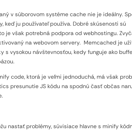
ný v súborovom systéme cache nie je ideálny. S
y, keď ju používateľ používa. Dobré skúsenosti sú
o je však potrebná podpora od webhostingu. Zvyča
ktivovaný na webovom servery. Memcached je uži
y s vysokou návštevnosťou, kedy funguje ako buff
bázou.
minify code, ktorá je veľmi jednoduchá, má však pro
tics presunutie JS kódu na spodnú časť občas naru
e.
u nastať problémy, súvisiace hlavne s minify kód