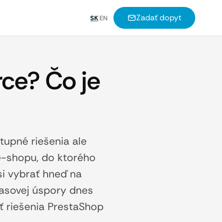
Zadať dopyt
SK
|
EN
ce? Čo je
tupné riešenia ale
e-shopu, do ktorého
si vybrať hneď na
asovej úspory dnes
 riešenia PrestaShop