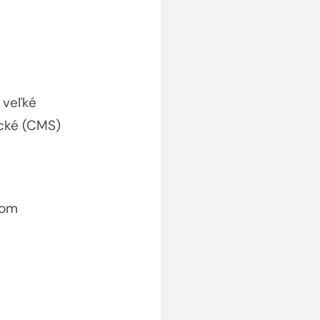
 veľké
ické (CMS)
gom