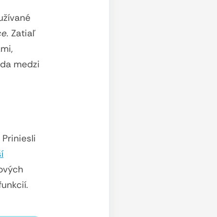
užívané
ce.
Zatiaľ
mi,
eda medzi
. Priniesli
í
pových
unkcií.