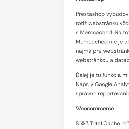
Prestashop vybudova
totiž webstránku vžd
s Memcached. Na tot
Memcached nie je a
najmä pre webstránk
webstránkou a data
Ďalej je tu funkcia 
Napr. v Google Analy
správne reportovani
Woocommerce
S W3 Total Cache môž