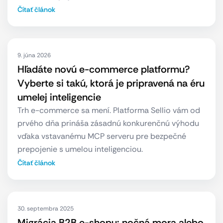
Čítať článok
9. júna 2026
Hľadáte novú e-commerce platformu?
Vyberte si takú, ktorá je pripravená na éru
umelej inteligencie
Trh e-commerce sa mení. Platforma Sellio vám od
prvého dňa prináša zásadnú konkurenčnú výhodu
vďaka vstavanému MCP serveru pre bezpečné
prepojenie s umelou inteligenciou.
Čítať článok
30. septembra 2025
Migrácia B2B e-shopu: nočná mora alebo