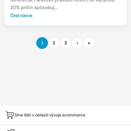
20% príčin spôsobuj…
Čítať článok
1
2
3
Sme lídri v oblasti vývoja ecommerce