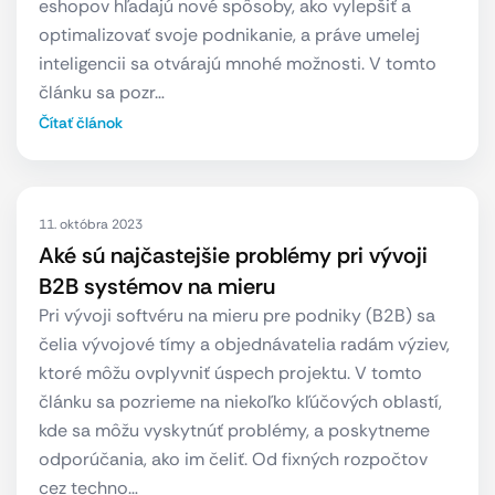
eshopov hľadajú nové spôsoby, ako vylepšiť a
optimalizovať svoje podnikanie, a práve umelej
inteligencii sa otvárajú mnohé možnosti. V tomto
článku sa pozr…
Čítať článok
11. októbra 2023
Aké sú najčastejšie problémy pri vývoji
B2B systémov na mieru
Pri vývoji softvéru na mieru pre podniky (B2B) sa
čelia vývojové tímy a objednávatelia radám výziev,
ktoré môžu ovplyvniť úspech projektu. V tomto
článku sa pozrieme na niekoľko kľúčových oblastí,
kde sa môžu vyskytnúť problémy, a poskytneme
odporúčania, ako im čeliť. Od fixných rozpočtov
cez techno…