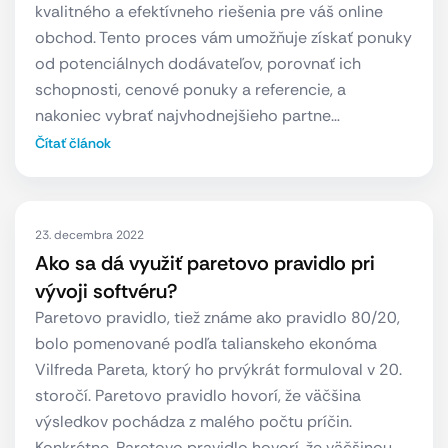
kvalitného a efektívneho riešenia pre váš online
obchod. Tento proces vám umožňuje získať ponuky
od potenciálnych dodávateľov, porovnať ich
schopnosti, cenové ponuky a referencie, a
nakoniec vybrať najvhodnejšieho partne…
Čítať článok
23. decembra 2022
Ako sa dá využiť paretovo pravidlo pri
vývoji softvéru?
Paretovo pravidlo, tiež známe ako pravidlo 80/20,
bolo pomenované podľa talianskeho ekonóma
Vilfreda Pareta, ktorý ho prvýkrát formuloval v 20.
storočí. Paretovo pravidlo hovorí, že väčšina
výsledkov pochádza z malého počtu príčin.
Konkrétne, Paretovo pravidlo hovorí, že väčšinou