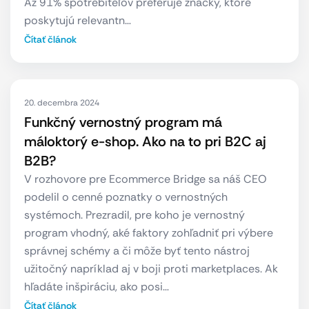
Až 91% spotrebiteľov preferuje značky, ktoré
poskytujú relevantn…
Čítať článok
20. decembra 2024
Funkčný vernostný program má
máloktorý e-shop. Ako na to pri B2C aj
B2B?
V rozhovore pre Ecommerce Bridge sa náš CEO
podelil o cenné poznatky o vernostných
systémoch. Prezradil, pre koho je vernostný
program vhodný, aké faktory zohľadniť pri výbere
správnej schémy a či môže byť tento nástroj
užitočný napríklad aj v boji proti marketplaces. Ak
hľadáte inšpiráciu, ako posi…
Čítať článok