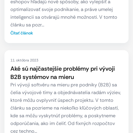
eshopov hľadajú nové spôsoby, ako vylepšiť a
optimalizovať svoje podnikanie, a práve umelej
inteligencii sa otvárajú mnohé možnosti. V tomto
článku sa pozr…
Čítať článok
11. októbra 2023
Aké sú najčastejšie problémy pri vývoji
B2B systémov na mieru
Pri vývoji softvéru na mieru pre podniky (B2B) sa
čelia vývojové tímy a objednávatelia radám výziev,
ktoré môžu ovplyvniť úspech projektu. V tomto
článku sa pozrieme na niekoľko kľúčových oblastí,
kde sa môžu vyskytnúť problémy, a poskytneme
odporúčania, ako im čeliť. Od fixných rozpočtov
cez techno…