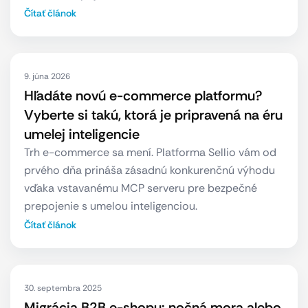
Čítať článok
9. júna 2026
Hľadáte novú e-commerce platformu?
Vyberte si takú, ktorá je pripravená na éru
umelej inteligencie
Trh e-commerce sa mení. Platforma Sellio vám od
prvého dňa prináša zásadnú konkurenčnú výhodu
vďaka vstavanému MCP serveru pre bezpečné
prepojenie s umelou inteligenciou.
Čítať článok
30. septembra 2025
Migrácia B2B e-shopu: nočná mora alebo