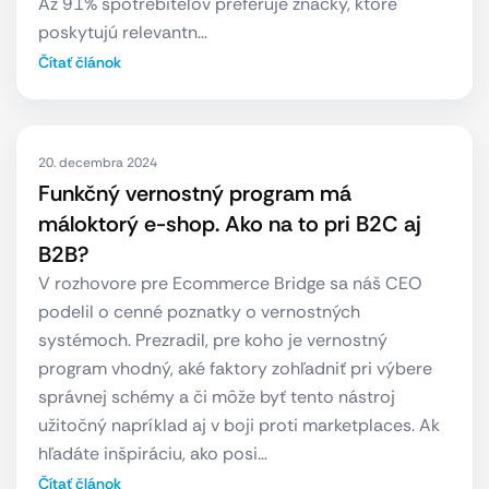
Až 91% spotrebiteľov preferuje značky, ktoré
poskytujú relevantn…
Čítať článok
20. decembra 2024
Funkčný vernostný program má
máloktorý e-shop. Ako na to pri B2C aj
B2B?
V rozhovore pre Ecommerce Bridge sa náš CEO
podelil o cenné poznatky o vernostných
systémoch. Prezradil, pre koho je vernostný
program vhodný, aké faktory zohľadniť pri výbere
správnej schémy a či môže byť tento nástroj
užitočný napríklad aj v boji proti marketplaces. Ak
hľadáte inšpiráciu, ako posi…
Čítať článok