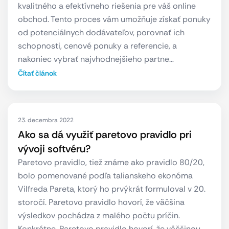
kvalitného a efektívneho riešenia pre váš online
obchod. Tento proces vám umožňuje získať ponuky
od potenciálnych dodávateľov, porovnať ich
schopnosti, cenové ponuky a referencie, a
nakoniec vybrať najvhodnejšieho partne…
Čítať článok
23. decembra 2022
Ako sa dá využiť paretovo pravidlo pri
vývoji softvéru?
Paretovo pravidlo, tiež známe ako pravidlo 80/20,
bolo pomenované podľa talianskeho ekonóma
Vilfreda Pareta, ktorý ho prvýkrát formuloval v 20.
storočí. Paretovo pravidlo hovorí, že väčšina
výsledkov pochádza z malého počtu príčin.
Konkrétne, Paretovo pravidlo hovorí, že väčšinou