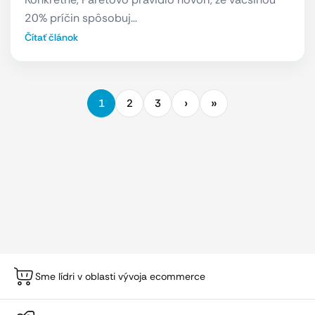
20% príčin spôsobuj…
Čítať článok
1
2
3
Sme lídri v oblasti vývoja ecommerce