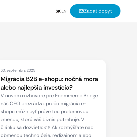
Zadať dopyt
SK
|
EN
30. septembra 2025
Migrácia B2B e-shopu: nočná mora
alebo najlepšia investícia?
V novom rozhovore pre Ecommerce Bridge
náš CEO prezrádza, prečo migrácia e-
shopu môže byť práve tou prelomovou
zmenou, ktorú váš biznis potrebuje. V
článku sa dozviete: 👉 Ak rozmýšľate nad
obmenou technológie, redizajnom alebo