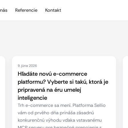
nás
Referencie
Kontakt
9. júna 2026
Hľadáte novú e-commerce
platformu? Vyberte si takú, ktorá je
pripravená na éru umelej
inteligencie
Trh e-commerce sa mení. Platforma Sellio
vám od prvého dňa prináša zásadnú
konkurenčnú výhodu vďaka vstavanému
MCP serveru pre bezpečné prepojenie s