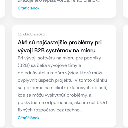
ukazuje ako lepšia voľba. Tento článok…
Čítať článok
11. októbra 2023
Aké sú najčastejšie problémy pri
vývoji B2B systémov na mieru
Pri vývoji softvéru na mieru pre podniky
(B2B) sa čelia vývojové tímy a
objednávatelia radám výziev, ktoré môžu
ovplyvniť úspech projektu. V tomto článku
sa pozrieme na niekoľko kľúčových oblastí,
kde sa môžu vyskytnúť problémy, a
poskytneme odporúčania, ako im čeliť. Od
fixných rozpočtov cez techno…
Čítať článok