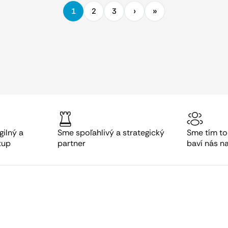
1
2
3
gilný a
Sme spoľahlivý a strategický
Sme tím to
tup
partner
baví nás n