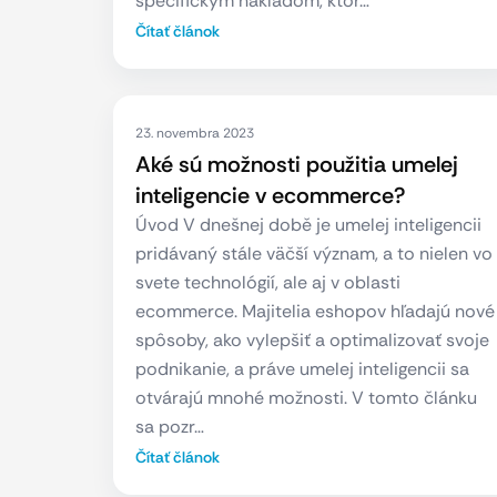
špecifickým nákladom, ktor…
Čítať článok
23. novembra 2023
Aké sú možnosti použitia umelej
inteligencie v ecommerce?
Úvod V dnešnej době je umelej inteligencii
pridávaný stále väčší význam, a to nielen vo
svete technológií, ale aj v oblasti
ecommerce. Majitelia eshopov hľadajú nové
spôsoby, ako vylepšiť a optimalizovať svoje
podnikanie, a práve umelej inteligencii sa
otvárajú mnohé možnosti. V tomto článku
sa pozr…
Čítať článok