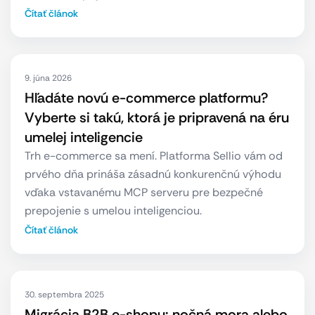
Čítať článok
9. júna 2026
Hľadáte novú e-commerce platformu?
Vyberte si takú, ktorá je pripravená na éru
umelej inteligencie
Trh e-commerce sa mení. Platforma Sellio vám od
prvého dňa prináša zásadnú konkurenčnú výhodu
vďaka vstavanému MCP serveru pre bezpečné
prepojenie s umelou inteligenciou.
Čítať článok
30. septembra 2025
Migrácia B2B e-shopu: nočná mora alebo