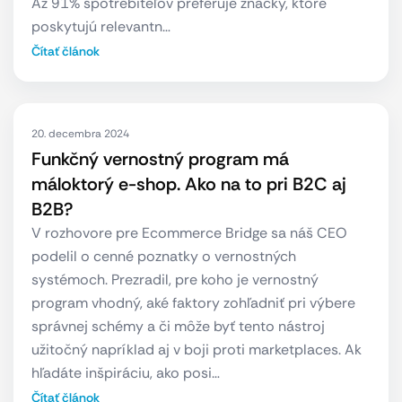
Až 91% spotrebiteľov preferuje značky, ktoré
poskytujú relevantn…
Čítať článok
20. decembra 2024
Funkčný vernostný program má
máloktorý e-shop. Ako na to pri B2C aj
B2B?
V rozhovore pre Ecommerce Bridge sa náš CEO
podelil o cenné poznatky o vernostných
systémoch. Prezradil, pre koho je vernostný
program vhodný, aké faktory zohľadniť pri výbere
správnej schémy a či môže byť tento nástroj
užitočný napríklad aj v boji proti marketplaces. Ak
hľadáte inšpiráciu, ako posi…
Čítať článok