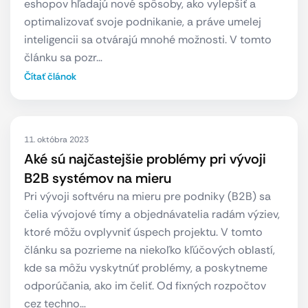
eshopov hľadajú nové spôsoby, ako vylepšiť a
optimalizovať svoje podnikanie, a práve umelej
inteligencii sa otvárajú mnohé možnosti. V tomto
článku sa pozr…
Čítať článok
11. októbra 2023
Aké sú najčastejšie problémy pri vývoji
B2B systémov na mieru
Pri vývoji softvéru na mieru pre podniky (B2B) sa
čelia vývojové tímy a objednávatelia radám výziev,
ktoré môžu ovplyvniť úspech projektu. V tomto
článku sa pozrieme na niekoľko kľúčových oblastí,
kde sa môžu vyskytnúť problémy, a poskytneme
odporúčania, ako im čeliť. Od fixných rozpočtov
cez techno…