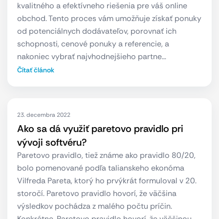
kvalitného a efektívneho riešenia pre váš online
obchod. Tento proces vám umožňuje získať ponuky
od potenciálnych dodávateľov, porovnať ich
schopnosti, cenové ponuky a referencie, a
nakoniec vybrať najvhodnejšieho partne…
Čítať článok
23. decembra 2022
Ako sa dá využiť paretovo pravidlo pri
vývoji softvéru?
Paretovo pravidlo, tiež známe ako pravidlo 80/20,
bolo pomenované podľa talianskeho ekonóma
Vilfreda Pareta, ktorý ho prvýkrát formuloval v 20.
storočí. Paretovo pravidlo hovorí, že väčšina
výsledkov pochádza z malého počtu príčin.
Konkrétne, Paretovo pravidlo hovorí, že väčšinou