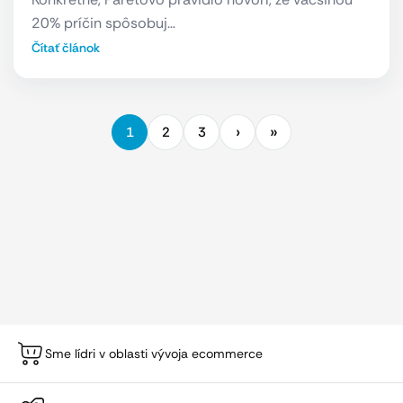
20% príčin spôsobuj…
Čítať článok
1
2
3
Sme lídri v oblasti vývoja ecommerce