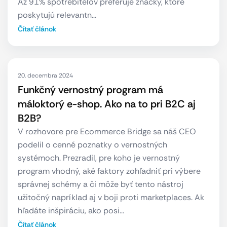
Až 91% spotrebiteľov preferuje značky, ktoré
poskytujú relevantn…
Čítať článok
20. decembra 2024
Funkčný vernostný program má
máloktorý e-shop. Ako na to pri B2C aj
B2B?
V rozhovore pre Ecommerce Bridge sa náš CEO
podelil o cenné poznatky o vernostných
systémoch. Prezradil, pre koho je vernostný
program vhodný, aké faktory zohľadniť pri výbere
správnej schémy a či môže byť tento nástroj
užitočný napríklad aj v boji proti marketplaces. Ak
hľadáte inšpiráciu, ako posi…
Čítať článok