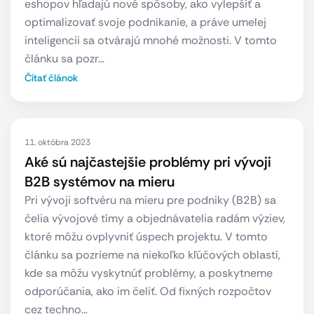
eshopov hľadajú nové spôsoby, ako vylepšiť a
optimalizovať svoje podnikanie, a práve umelej
inteligencii sa otvárajú mnohé možnosti. V tomto
článku sa pozr…
Čítať článok
11. októbra 2023
Aké sú najčastejšie problémy pri vývoji
B2B systémov na mieru
Pri vývoji softvéru na mieru pre podniky (B2B) sa
čelia vývojové tímy a objednávatelia radám výziev,
ktoré môžu ovplyvniť úspech projektu. V tomto
článku sa pozrieme na niekoľko kľúčových oblastí,
kde sa môžu vyskytnúť problémy, a poskytneme
odporúčania, ako im čeliť. Od fixných rozpočtov
cez techno…