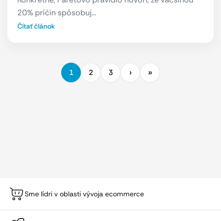
20% príčin spôsobuj…
Čítať článok
1
2
3
Sme lídri v oblasti vývoja ecommerce