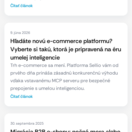
Čítať článok
9. júna 2026
Hľadáte novú e-commerce platformu?
Vyberte si takú, ktorá je pripravená na éru
umelej inteligencie
Trh e-commerce sa mení. Platforma Sellio vám od
prvého dňa prináša zásadnú konkurenčnú výhodu
vďaka vstavanému MCP serveru pre bezpečné
prepojenie s umelou inteligenciou.
Čítať článok
30. septembra 2025
Migrácia B2B e-shopu: nočná mora alebo