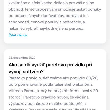
kvalitného a efektívneho riešenia pre váš online
obchod. Tento proces vám umožňuje získať ponuky
od potenciálnych dodávateľov, porovnať ich
schopnosti, cenové ponuky a referencie, a
nakoniec vybrať najvhodnejšieho partne…
Čítať článok
23. decembra 2022
Ako sa dá využiť paretovo pravidlo pri
vývoji softvéru?
Paretovo pravidlo, tiež známe ako pravidlo 80/20,
bolo pomenované podľa talianskeho ekonóma
Vilfreda Pareta, ktorý ho prvýkrát formuloval v 20.
storočí. Paretovo pravidlo hovorí, že väčšina
výsledkov pochádza z malého počtu príčin.
Konkrétne, Paretovo pravidlo hovorí, že väčšinou